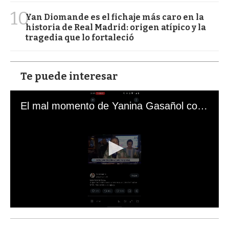
10
Yan Diomande es el fichaje más caro en la
historia de Real Madrid: origen atípico y la
tragedia que lo fortaleció
Te puede interesar
El mal momento de Yanina Gasañol con un hincha argentino en "Subrayado"
0
s
e