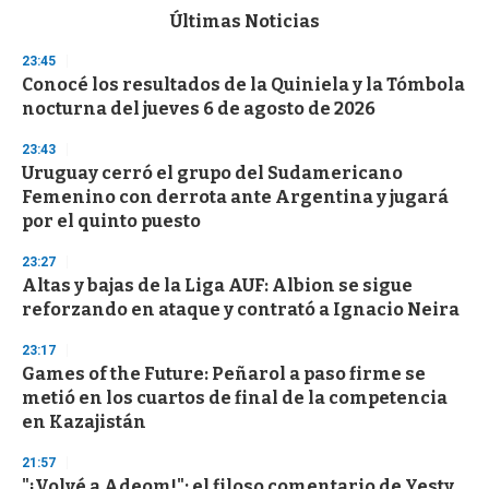
c
Últimas Noticias
o
n
23:45
d
Conocé los resultados de la Quiniela y la Tómbola
s
o
nocturna del jueves 6 de agosto de 2026
f
3
23:43
3
s
Uruguay cerró el grupo del Sudamericano
e
Femenino con derrota ante Argentina y jugará
c
por el quinto puesto
o
n
d
23:27
s
Altas y bajas de la Liga AUF: Albion se sigue
reforzando en ataque y contrató a Ignacio Neira
23:17
Games of the Future: Peñarol a paso firme se
metió en los cuartos de final de la competencia
en Kazajistán
21:57
"¡Volvé a Adeom!": el filoso comentario de Yesty