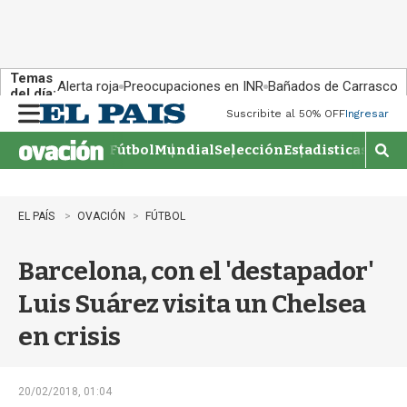
Temas
Alerta roja
Preocupaciones en INR
Bañados de Carrasco
del día:
Suscribite al 50% OFF
Ingresar
M
e
Fútbol
Mundial
Selección
Estadisticas
Agen
n
M
u
o
s
t
EL PAÍS
OVACIÓN
FÚTBOL
r
a
Barcelona, con el 'destapador'
r
b
Luis Suárez visita un Chelsea
�
s
en crisis
q
u
e
d
20/02/2018, 01:04