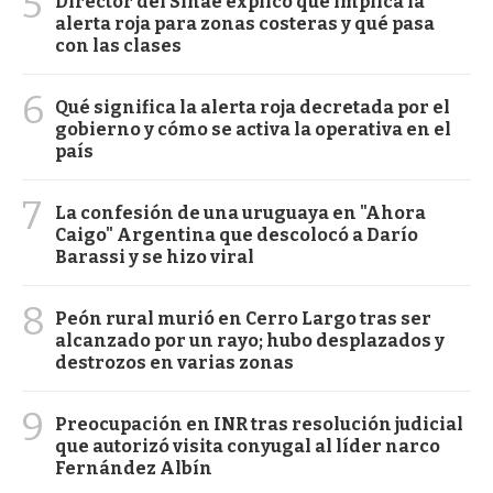
5
Director del Sinae explicó qué implica la
alerta roja para zonas costeras y qué pasa
con las clases
6
Qué significa la alerta roja decretada por el
gobierno y cómo se activa la operativa en el
país
7
La confesión de una uruguaya en "Ahora
Caigo" Argentina que descolocó a Darío
Barassi y se hizo viral
8
Peón rural murió en Cerro Largo tras ser
alcanzado por un rayo; hubo desplazados y
destrozos en varias zonas
9
Preocupación en INR tras resolución judicial
que autorizó visita conyugal al líder narco
Fernández Albín