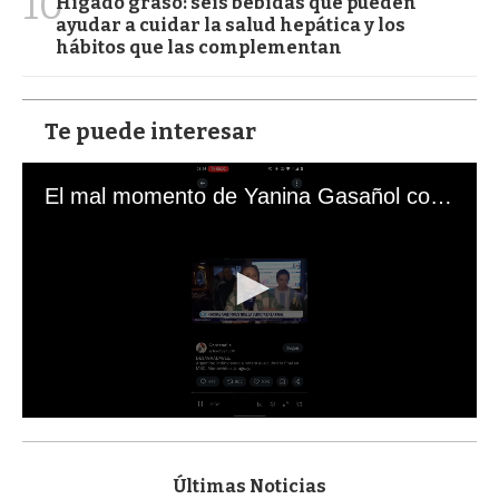
10
Hígado graso: seis bebidas que pueden
ayudar a cuidar la salud hepática y los
hábitos que las complementan
Te puede interesar
El mal momento de Yanina Gasañol con un hincha argentino en "Subrayado"
0
s
e
c
Últimas Noticias
o