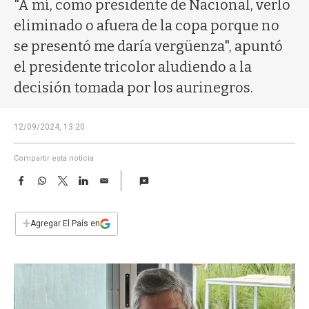
a
"A mí, como presidente de Nacional, verlo
eliminado o afuera de la copa porque no
se presentó me daría vergüenza", apuntó
el presidente tricolor aludiendo a la
decisión tomada por los aurinegros.
12/09/2024, 13:20
Compartir esta noticia
F
W
T
L
E
a
h
w
i
m
c
a
i
n
a
e
t
t
k
i
+
Agregar El País en
b
s
t
e
l
o
A
e
d
o
p
r
I
k
p
n