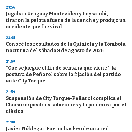
n
23:56
d
Jugaban Uruguay Montevideo y Paysandú,
s
o
tiraron la pelota afuera de la cancha y produjo un
f
accidente que fue viral
3
3
s
23:45
e
Conocé los resultados de la Quiniela y la Tómbola
c
nocturna del sábado 8 de agosto de 2026
o
n
d
21:59
s
"Que se juegue el fin de semana que viene": la
postura de Peñarol sobre la fijación del partido
ante City Torque
21:59
Suspensión de City Torque-Peñarol complica el
Clausura: posibles soluciones y la polémica por el
clásico
21:00
Javier Nóblega: "Fue un hackeo de una red