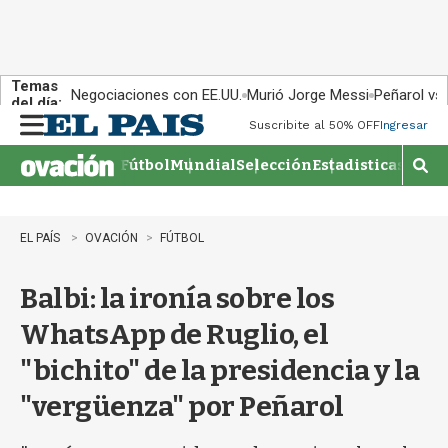
Temas
Negociaciones con EE.UU.
Murió Jorge Messi
Peñarol vs
del día:
Suscribite al 50% OFF
Ingresar
M
e
Fútbol
Mundial
Selección
Estadisticas
Agen
n
M
u
o
s
t
EL PAÍS
OVACIÓN
FÚTBOL
r
a
Balbi: la ironía sobre los
r
b
WhatsApp de Ruglio, el
�
s
"bichito" de la presidencia y la
q
u
"vergüenza" por Peñarol
e
d