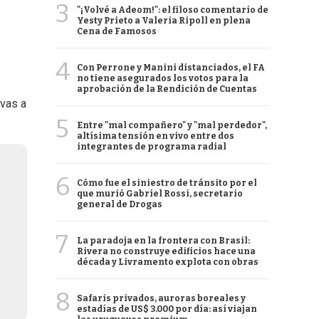
3
"¡Volvé a Adeom!": el filoso comentario de
Yesty Prieto a Valeria Ripoll en plena
Cena de Famosos
4
Con Perrone y Manini distanciados, el FA
no tiene asegurados los votos para la
aprobación de la Rendición de Cuentas
 vas a
5
Entre "mal compañero" y "mal perdedor",
altísima tensión en vivo entre dos
integrantes de programa radial
6
Cómo fue el siniestro de tránsito por el
que murió Gabriel Rossi, secretario
general de Drogas
7
La paradoja en la frontera con Brasil:
Rivera no construye edificios hace una
década y Livramento explota con obras
8
Safaris privados, auroras boreales y
estadías de US$ 3.000 por día: así viajan