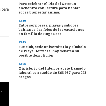
Para celebrar el Día del Gato: un
encuentro con lectura para hablar
s para
sobre bienestar animal
13:50
Entre sorpresas, playas y sabores
bahianos: las fotos de las vacaciones
en familia de Hugo Soca
13:45
Fue club, sede universitaria y símbolo
de Playa Hermosa: hoy debaten su
posible demolición
13:25
Ministerio del Interior abrió llamado
laboral con sueldo de $63.937 para 223
cargos
cha argentino en "Subrayado"