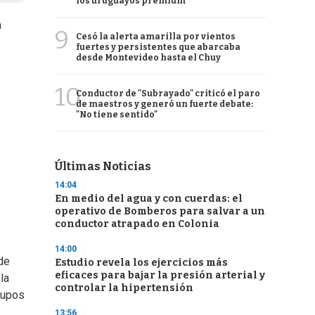
los uruguayos premium
a
9
Cesó la alerta amarilla por vientos
fuertes y persistentes que abarcaba
desde Montevideo hasta el Chuy
10
Conductor de "Subrayado" criticó el paro
de maestros y generó un fuerte debate:
"No tiene sentido"
Últimas Noticias
14:04
En medio del agua y con cuerdas: el
operativo de Bomberos para salvar a un
conductor atrapado en Colonia
14:00
de
Estudio revela los ejercicios más
eficaces para bajar la presión arterial y
la
controlar la hipertensión
rupos
13:56