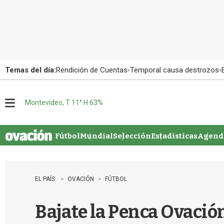
Temas del día:
Rendición de Cuentas
Temporal causa destrozos
Montevideo, T 11° H 63%
M
e
n
u
Fútbol
Mundial
Selección
Estadisticas
Agenda
EL PAÍS
OVACIÓN
FÚTBOL
Bajate la Penca Ovación