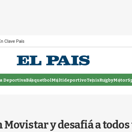
En Clave País
 Deportiva
Básquetbol
Multideportivo
Tenis
Rugby
MotorSp
 Movistar y desafiá a todos