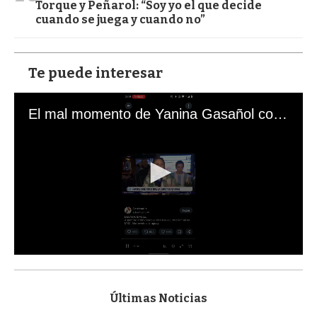
Torque y Peñarol: “Soy yo el que decide
cuando se juega y cuando no”
Te puede interesar
El mal momento de Yanina Gasañol con un hincha argentino en "Subrayado"
0
s
e
c
Últimas Noticias
o
n