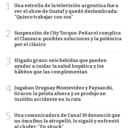
1
Una estrella de la televisión argentina fue a
ver el show de Gustaf y quedó deslumbrada:
"Quiero trabajar con vos"
2
Suspensión de City Torque-Peñarol complica
el Clausura: posibles soluciones y la polémica
por el clásico
3
Hígado graso: seis bebidas que pueden
ayudar a cuidar la salud hepática y los
hábitos que las complementan
4
Jugaban Uruguay Montevideo y Paysandú,
tiraron la pelota afuera y se produjo un
insólito accidente en la ruta
5
Una comunicadora de Canal 10 denunció que
un ómnibus la atropelló, lo siguió y enfrentó
al chofer: "En shock"