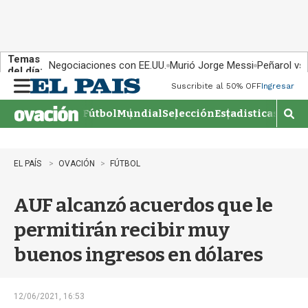
Temas
Negociaciones con EE.UU.
Murió Jorge Messi
Peñarol vs
del día:
Suscribite al 50% OFF
Ingresar
M
e
Fútbol
Mundial
Selección
Estadisticas
Agen
n
M
u
o
s
t
EL PAÍS
OVACIÓN
FÚTBOL
r
a
AUF alcanzó acuerdos que le
r
b
permitirán recibir muy
�
s
buenos ingresos en dólares
q
u
e
d
12/06/2021, 16:53