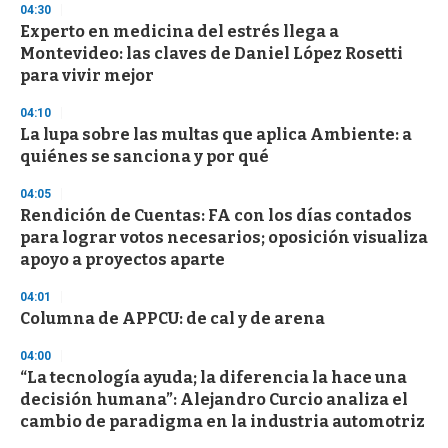
04:30
d
Experto en medicina del estrés llega a
s
o
Montevideo: las claves de Daniel López Rosetti
f
para vivir mejor
3
3
s
04:10
e
La lupa sobre las multas que aplica Ambiente: a
c
quiénes se sanciona y por qué
o
n
d
04:05
s
Rendición de Cuentas: FA con los días contados
para lograr votos necesarios; oposición visualiza
apoyo a proyectos aparte
04:01
Columna de APPCU: de cal y de arena
04:00
“La tecnología ayuda; la diferencia la hace una
decisión humana”: Alejandro Curcio analiza el
cambio de paradigma en la industria automotriz