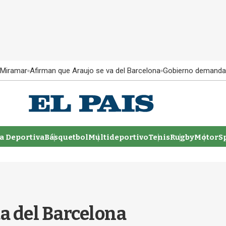
 Miramar
Afirman que Araujo se va del Barcelona
Gobierno demanda
 Deportiva
Básquetbol
Multideportivo
Tenis
Rugby
MotorSp
ta del Barcelona