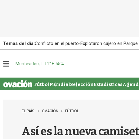
Temas del día:
Conflicto en el puerto
Explotaron cajero en Parque
Montevideo, T 11° H 55%
M
e
n
u
Fútbol
Mundial
Selección
Estadisticas
Agenda
EL PAÍS
OVACIÓN
FÚTBOL
Así es la nueva camise