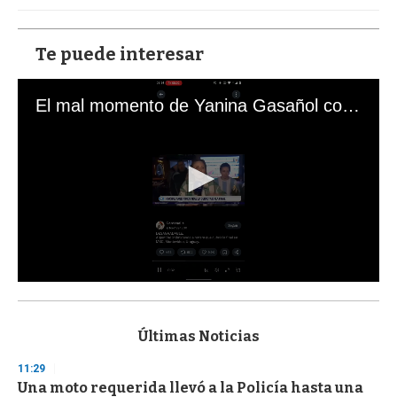
Te puede interesar
El mal momento de Yanina Gasañol con un hincha argentino en "Subrayado"
0
s
e
c
Últimas Noticias
o
n
11:29
d
Una moto requerida llevó a la Policía hasta una
s