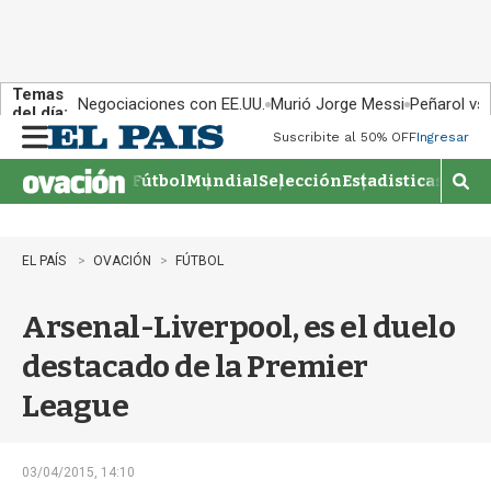
Temas
Negociaciones con EE.UU.
Murió Jorge Messi
Peñarol vs
del día:
Suscribite al 50% OFF
Ingresar
M
e
Fútbol
Mundial
Selección
Estadisticas
Agen
n
M
u
o
s
t
EL PAÍS
OVACIÓN
FÚTBOL
r
a
Arsenal-Liverpool, es el duelo
r
b
destacado de la Premier
�
s
League
q
u
e
d
03/04/2015, 14:10