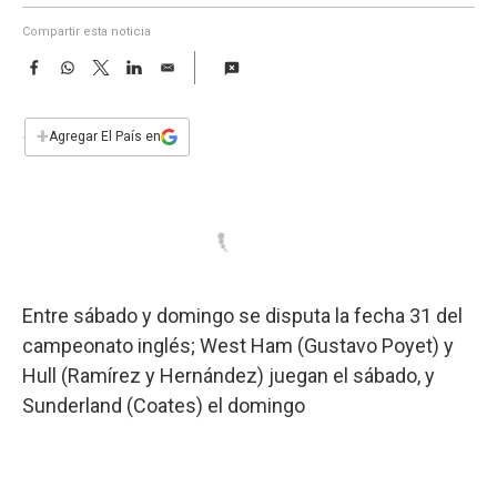
a
Compartir esta noticia
F
W
T
L
E
a
h
w
i
m
c
a
i
n
a
e
t
t
k
i
+
Agregar El País en
b
s
t
e
l
o
A
e
d
o
p
r
I
k
p
n
Entre sábado y domingo se disputa la fecha 31 del
campeonato inglés; West Ham (Gustavo Poyet) y
Hull (Ramírez y Hernández) juegan el sábado, y
Sunderland (Coates) el domingo