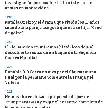
o
investigación por posible tráfico interno de
f
armas en Montevideo
3
3
s
11:06
e
Natalia Oreiro y el drama que vivió a los 17 años
c
cuando una pareja aseguró que era su hija: “Crecí
o
n
de golpe”
d
s
10:40
El río Danubio en mínimos históricos deja al
descubierto restos de un buque de la Segunda
Guerra Mundial
10:34
Danubio 0-0 Cerro en vivo por el Clausura: una
final por la permanencia entre la Franja y el
Villero
10:23
Netanyahu rechaza la propuesta de paz de
Trump para Gaza y exige el desarme completo de
Hamás antes del retiro