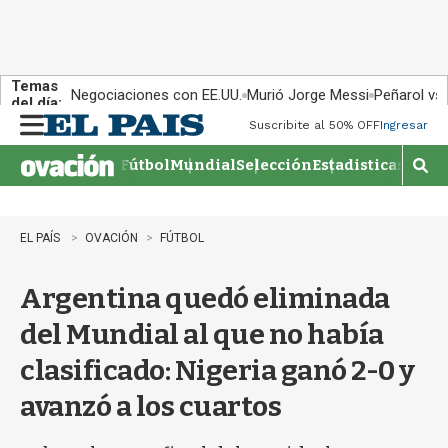
Temas
Negociaciones con EE.UU.
Murió Jorge Messi
Peñarol vs
del día:
Suscribite al 50% OFF
Ingresar
M
e
Fútbol
Mundial
Selección
Estadisticas
Agen
n
M
u
o
s
t
EL PAÍS
OVACIÓN
FÚTBOL
r
a
Argentina quedó eliminada
r
b
del Mundial al que no había
�
s
clasificado: Nigeria ganó 2-0 y
q
u
avanzó a los cuartos
e
d