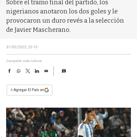
a
Sobre el tramo final del partido, los
nigerianos anotaron los dos goles y le
provocaron un duro revés a la selección
de Javier Mascherano.
31/05/2023, 20:10
Compartir esta noticia
F
W
T
L
E
a
h
w
i
m
c
a
i
n
a
e
t
t
k
i
+
Agregar El País en
b
s
t
e
l
o
A
e
d
o
p
r
I
k
p
n