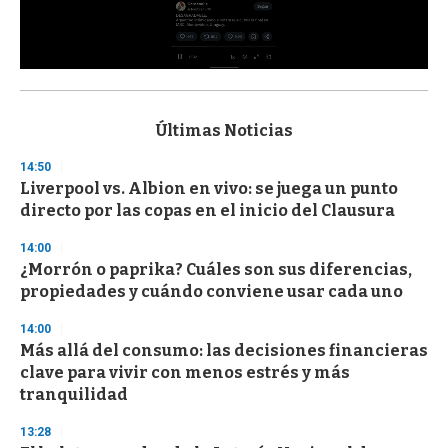
0
s
e
c
Últimas Noticias
o
n
14:50
d
Liverpool vs. Albion en vivo: se juega un punto
s
o
directo por las copas en el inicio del Clausura
f
3
14:00
3
s
¿Morrón o paprika? Cuáles son sus diferencias,
e
propiedades y cuándo conviene usar cada uno
c
o
14:00
n
d
Más allá del consumo: las decisiones financieras
s
clave para vivir con menos estrés y más
tranquilidad
13:28