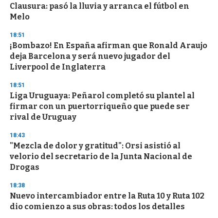
o
Clausura: pasó la lluvia y arranca el fútbol en
f
Melo
3
3
s
18:51
e
¡Bombazo! En España afirman que Ronald Araujo
c
deja Barcelona y será nuevo jugador del
o
n
Liverpool de Inglaterra
d
s
18:51
Liga Uruguaya: Peñarol completó su plantel al
firmar con un puertorriqueño que puede ser
rival de Uruguay
18:43
"Mezcla de dolor y gratitud": Orsi asistió al
velorio del secretario de la Junta Nacional de
Drogas
18:38
Nuevo intercambiador entre la Ruta 10 y Ruta 102
dio comienzo a sus obras: todos los detalles