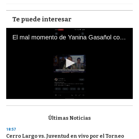
Te puede interesar
El mal momento de Yanina Gasañol con un hincha argentino en "Subrayado"
0
s
e
c
Últimas Noticias
o
n
18:57
d
Cerro Largo vs. Juventud en vivo por el Torneo
s