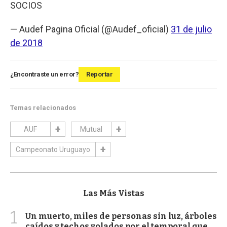
SOCIOS
— Audef Pagina Oficial (@Audef_oficial)
31 de julio
de 2018
¿Encontraste un error?
Reportar
Temas relacionados
AUF
Mutual
Campeonato Uruguayo
Las Más Vistas
1
Un muerto, miles de personas sin luz, árboles
caídos y techos volados por el temporal que