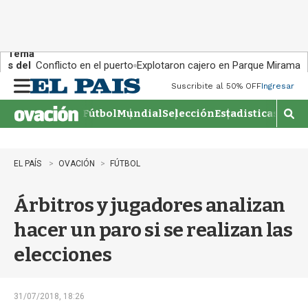
Tema
s del
Conflicto en el puerto
Explotaron cajero en Parque Miramar
día:
Suscribite al 50% OFF
Ingresar
M
e
Fútbol
Mundial
Selección
Estadisticas
Agen
n
M
u
o
s
t
EL PAÍS
OVACIÓN
FÚTBOL
r
a
Árbitros y jugadores analizan
r
b
hacer un paro si se realizan las
�
s
elecciones
q
u
e
d
31/07/2018, 18:26