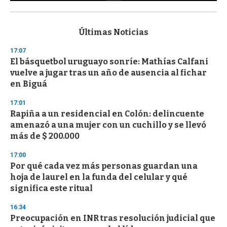
0
s
e
c
Últimas Noticias
o
n
17:07
d
El básquetbol uruguayo sonríe: Mathías Calfani
s
o
vuelve a jugar tras un año de ausencia al fichar
f
en Biguá
3
3
s
17:01
e
Rapiña a un residencial en Colón: delincuente
c
amenazó a una mujer con un cuchillo y se llevó
o
n
más de $ 200.000
d
s
17:00
Por qué cada vez más personas guardan una
hoja de laurel en la funda del celular y qué
significa este ritual
16:34
Preocupación en INR tras resolución judicial que