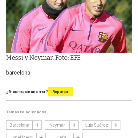
Messi y Neymar. Foto: EFE
barcelona
¿Encontraste un error?
Reportar
Temas relacionados
Barcelona
Neymar
Luis Suárez
Lionel Messi
Uefa