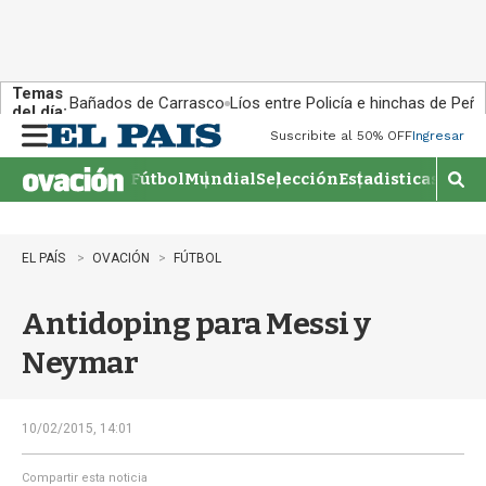
Temas
Bañados de Carrasco
Líos entre Policía e hinchas de Peña
del día:
Suscribite al 50% OFF
Ingresar
M
e
Fútbol
Mundial
Selección
Estadisticas
Agen
n
M
u
o
s
t
EL PAÍS
OVACIÓN
FÚTBOL
r
a
Antidoping para Messi y
r
b
Neymar
�
s
q
u
10/02/2015, 14:01
e
d
Compartir esta noticia