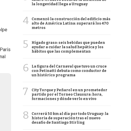
la longevidad llega a Uruguay
4
Comenzó la construcción del edificio más
alto de América Latina: superará los 470
metros
olpe
5
Hígado graso: seis bebidas que pueden
ayudar a cuidar la salud hepática y los
 París
hábitos que las complementan
nal
6
La figura del Carnaval que tuvo un cruce
con Petinatti debuta como conductor de
un histórico programa
7
City Torque y Peñarol en un prometedor
partido por el Torneo Clausura: hora,
formaciones y dónde verlo en vivo
8
Correrá 50 km al día por todo Uruguay: la
historia de superación tras el nuevo
desafío de Santiago Stirling