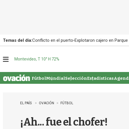
Temas del día:
Conflicto en el puerto
Explotaron cajero en Parque
Montevideo, T 10° H 72%
M
e
n
u
Fútbol
Mundial
Selección
Estadisticas
Agenda
EL PAÍS
OVACIÓN
FÚTBOL
¡Ah... fue el chofer!