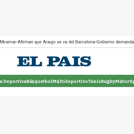
 Miramar
Afirman que Araujo se va del Barcelona
Gobierno demanda
 Deportiva
Básquetbol
Multideportivo
Tenis
Rugby
MotorSp