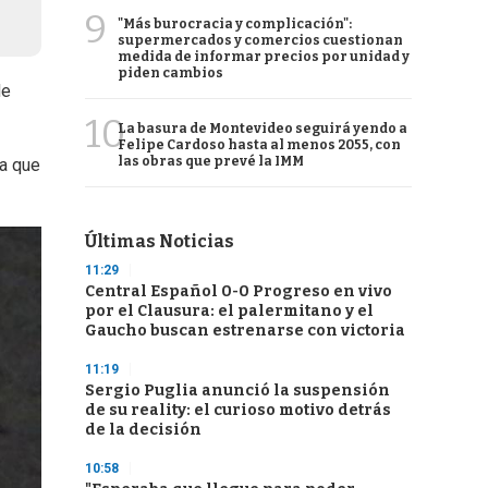
9
"Más burocracia y complicación":
supermercados y comercios cuestionan
medida de informar precios por unidad y
piden cambios
de
10
La basura de Montevideo seguirá yendo a
Felipe Cardoso hasta al menos 2055, con
las obras que prevé la IMM
la que
Últimas Noticias
11:29
Central Español 0-0 Progreso en vivo
por el Clausura: el palermitano y el
Gaucho buscan estrenarse con victoria
11:19
Sergio Puglia anunció la suspensión
de su reality: el curioso motivo detrás
de la decisión
10:58