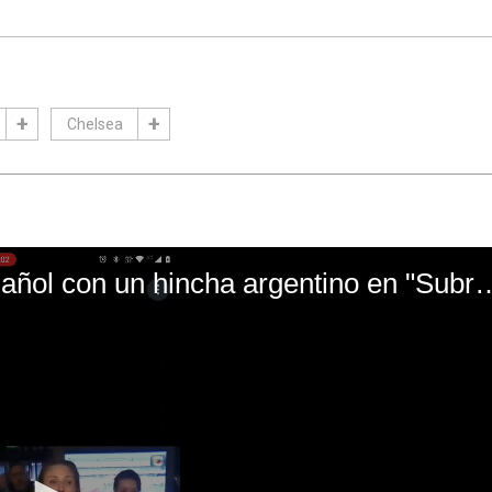
Chelsea
El mal momento de Yanina Gasañol con un hin