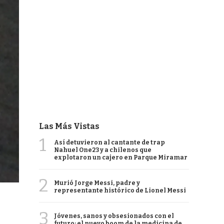
Las Más Vistas
1
Así detuvieron al cantante de trap
Nahuel One23 y a chilenos que
explotaron un cajero en Parque Miramar
2
Murió Jorge Messi, padre y
representante histórico de Lionel Messi
3
Jóvenes, sanos y obsesionados con el
futuro: el nuevo boom de la medicina de