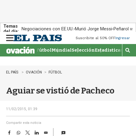
Temas
Negociaciones con EE.UU.
Murió Jorge Messi
Peñarol vs
del día:
Suscribite al 50% OFF
Ingresar
M
e
Fútbol
Mundial
Selección
Estadisticas
Agen
n
M
u
o
s
t
EL PAÍS
OVACIÓN
FÚTBOL
r
a
Aguiar se vistió de Pacheco
r
b
�
s
11/02/2015, 01:39
q
u
Compartir esta noticia
e
F
W
T
L
E
d