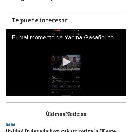
Te puede interesar
El mal momento de Yanina Gasañol con un hincha argentino en "Subrayado"
0
s
e
c
Últimas Noticias
o
n
06:00
d
Unidad Indexada hoy: cuánto cotiza la UI este
s