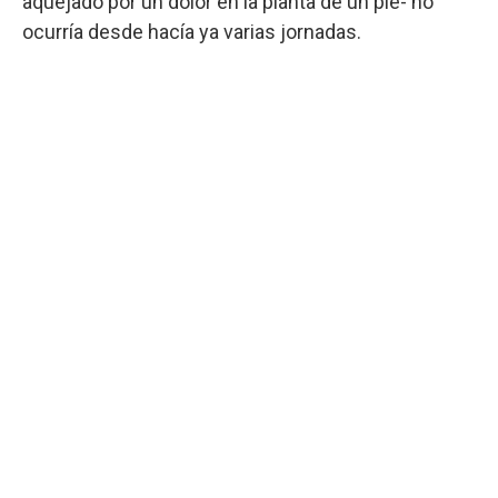
aquejado por un dolor en la planta de un pie- no
ocurría desde hacía ya varias jornadas.