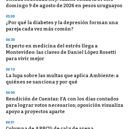
o
domingo 9 de agosto de 2026 en pesos uruguayos
f
3
05:00
3
s
¿Por qué la diabetes y la depresión forman una
e
pareja cada vez más común?
c
o
04:30
n
d
Experto en medicina del estrés llega a
s
Montevideo: las claves de Daniel López Rosetti
para vivir mejor
04:10
La lupa sobre las multas que aplica Ambiente: a
quiénes se sanciona y por qué
04:05
Rendición de Cuentas: FA con los días contados
para lograr votos necesarios; oposición visualiza
apoyo a proyectos aparte
04:01
Columna de APPCU: de cal y de arena