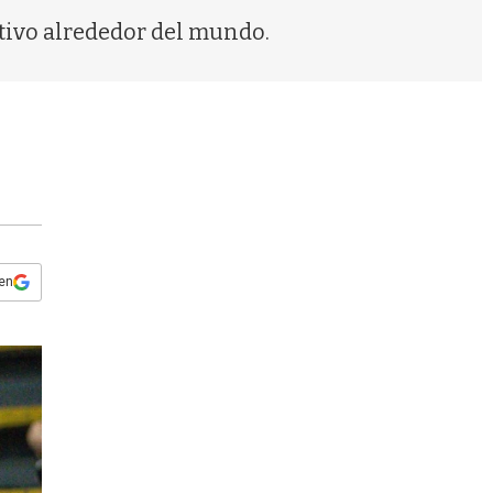
s
tivo alrededor del mundo.
q
u
e
d
a
 en