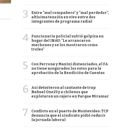
3
Entre "mal compañero" y "mal perdedor",
altísima tensión en vivo entre dos
integrantes de programa radial
4
Funcionaria policial sufrió golpiza en
hogar del INAU: "Le arrancaron
mechones y se los mostraron como
trofeo"
5
Con Perrone y Manini distanciados, el FA
no tiene asegurados los votos para la
aprobación de la Rendición de Cuentas
6
Así detuvieron al cantante de trap
Nahuel One23 y a chilenos que
explotaron un cajero en Parque Miramar
7
Conflicto en el puerto de Montevideo: TCP
denuncia que el sindicato pidió reducir
la jornada laboral