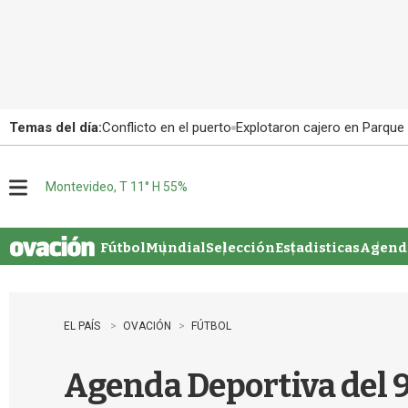
Temas del día:
Conflicto en el puerto
Explotaron cajero en Parque
Montevideo, T 11° H 55%
M
e
n
u
Fútbol
Mundial
Selección
Estadisticas
Agenda
EL PAÍS
OVACIÓN
FÚTBOL
Agenda Deportiva del 