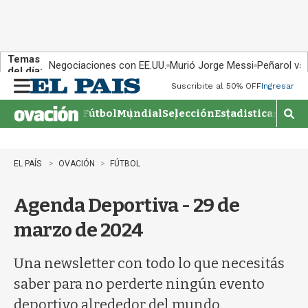
Temas
Negociaciones con EE.UU.
Murió Jorge Messi
Peñarol vs
del día:
Suscribite al 50% OFF
Ingresar
M
e
Fútbol
Mundial
Selección
Estadisticas
Agen
n
M
u
o
s
t
EL PAÍS
OVACIÓN
FÚTBOL
r
a
Agenda Deportiva - 29 de
r
b
marzo de 2024
�
s
q
Una newsletter con todo lo que necesitás
u
saber para no perderte ningún evento
e
d
deportivo alrededor del mundo.