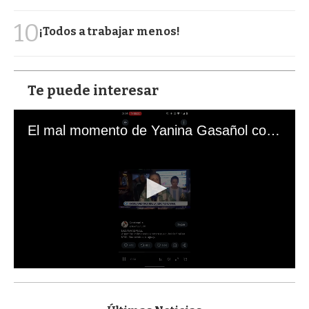
10
¡Todos a trabajar menos!
Te puede interesar
El mal momento de Yanina Gasañol con un hincha argentino en "Subrayado"
0
s
e
c