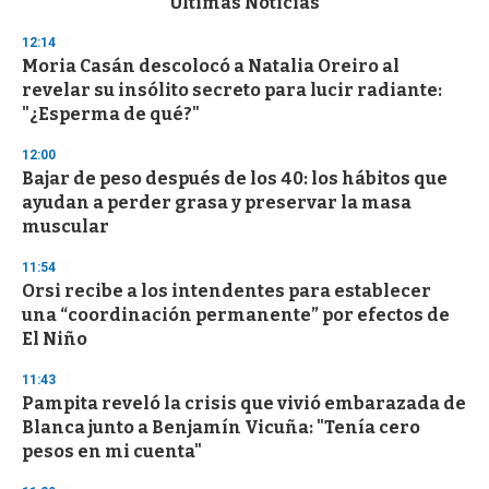
Últimas Noticias
o
n
12:14
d
Moria Casán descolocó a Natalia Oreiro al
s
o
revelar su insólito secreto para lucir radiante:
f
"¿Esperma de qué?"
3
3
s
12:00
e
Bajar de peso después de los 40: los hábitos que
c
ayudan a perder grasa y preservar la masa
o
n
muscular
d
s
11:54
Orsi recibe a los intendentes para establecer
una “coordinación permanente” por efectos de
El Niño
11:43
Pampita reveló la crisis que vivió embarazada de
Blanca junto a Benjamín Vicuña: "Tenía cero
pesos en mi cuenta"