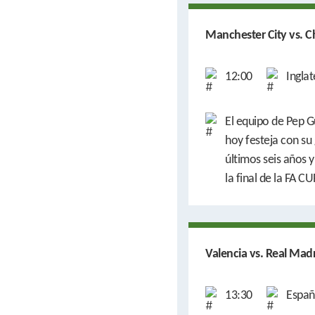
Manchester City vs. C
12:00
Inglat
El equipo de Pep G
hoy festeja con su 
últimos seis años y
la final de la FA 
Valencia vs. Real Mad
13:30
Españ