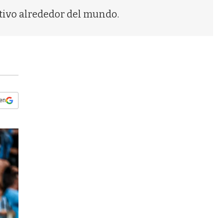
s
tivo alrededor del mundo.
q
u
e
d
a
 en