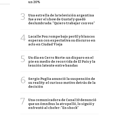
un 20%
3
Una estrella de la televisión argentina
fue a ver el show de Gustaf y quedó
deslumbrada: "Quiero trabajar con vos"
4
Lacalle Pou rompe bajo perfil y blancos
esperan con expectativa su discurso en
acto en Ciudad Vieja
5
Un día en Cerro Norte: un disparo en el
pie en medio de recorrida de El País y la
tensión latente entre bandas
6
Sergio Puglia anunció la suspensión de
su reality: el curioso motivo detrás de la
decisión
7
Una comunicadora de Canal 10 denunció
que un ómnibus la atropelló, lo siguió y
enfrentó al chofer: "En shock"