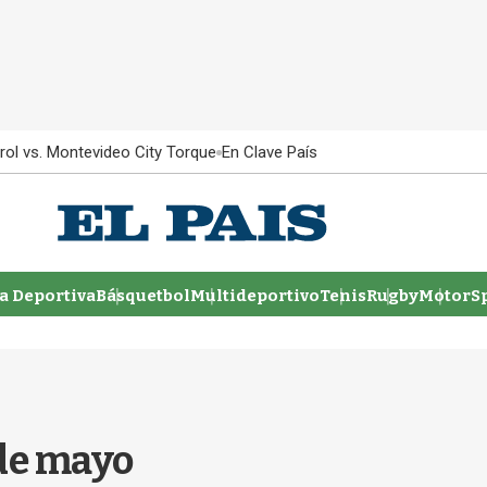
rol vs. Montevideo City Torque
En Clave País
 Deportiva
Básquetbol
Multideportivo
Tenis
Rugby
MotorSp
 de mayo