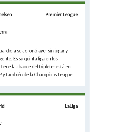
helsea
Premier League
erra
uardiola se coronó ayer sin jugar y
gente. Es su quinta liga en los
 tiene la chance del triplete: está en
CUP y también de la Champions League
rid
LaLiga
a