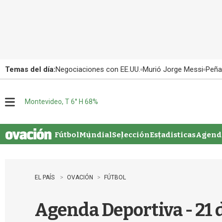
Temas del día:
Negociaciones con EE.UU.
Murió Jorge Messi
Peña
Montevideo, T 6° H 68%
M
e
n
u
Fútbol
Mundial
Selección
Estadisticas
Agenda
EL PAÍS
OVACIÓN
FÚTBOL
Agenda Deportiva - 21