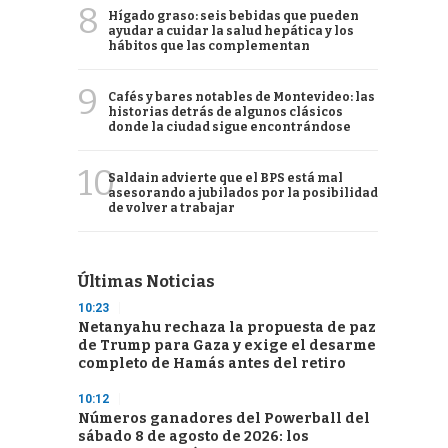
8
Hígado graso: seis bebidas que pueden
ayudar a cuidar la salud hepática y los
hábitos que las complementan
9
Cafés y bares notables de Montevideo: las
historias detrás de algunos clásicos
donde la ciudad sigue encontrándose
10
Saldain advierte que el BPS está mal
asesorando a jubilados por la posibilidad
de volver a trabajar
Últimas Noticias
10:23
Netanyahu rechaza la propuesta de paz
de Trump para Gaza y exige el desarme
completo de Hamás antes del retiro
10:12
Números ganadores del Powerball del
sábado 8 de agosto de 2026: los