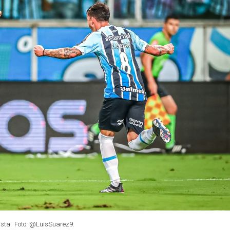
ista.
Foto: @LuisSuarez9.