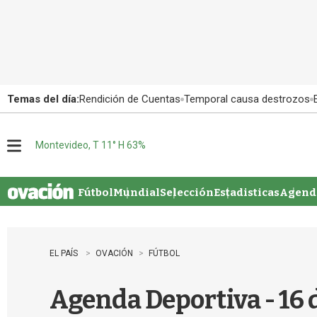
Temas del día:
Rendición de Cuentas
Temporal causa destrozos
Montevideo, T 11° H 63%
M
e
n
u
Fútbol
Mundial
Selección
Estadisticas
Agenda
EL PAÍS
OVACIÓN
FÚTBOL
Agenda Deportiva - 16 