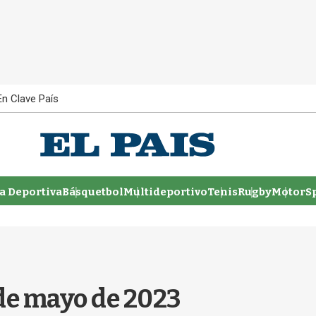
En Clave País
 Deportiva
Básquetbol
Multideportivo
Tenis
Rugby
MotorSp
de mayo de 2023