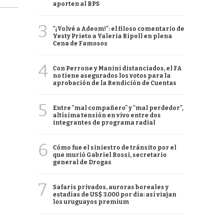
aporten al BPS
3
"¡Volvé a Adeom!": el filoso comentario de
Yesty Prieto a Valeria Ripoll en plena
Cena de Famosos
4
Con Perrone y Manini distanciados, el FA
no tiene asegurados los votos para la
aprobación de la Rendición de Cuentas
5
Entre "mal compañero" y "mal perdedor",
altísima tensión en vivo entre dos
integrantes de programa radial
6
Cómo fue el siniestro de tránsito por el
que murió Gabriel Rossi, secretario
general de Drogas
7
Safaris privados, auroras boreales y
estadías de US$ 3.000 por día: así viajan
los uruguayos premium