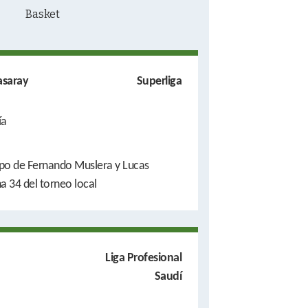
asaray
Superliga
ía
ipo de Fernando Muslera y Lucas
ha 34 del torneo local
Liga Profesional
Saudí