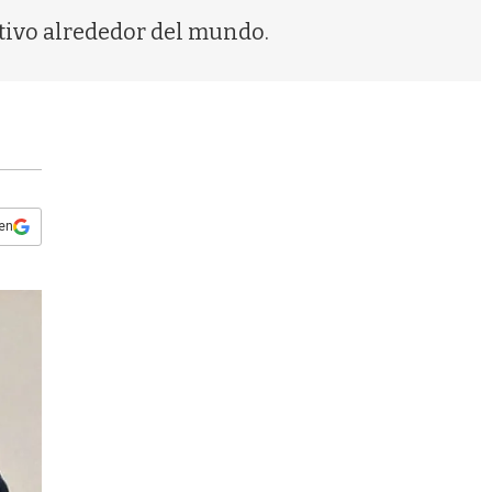
s
tivo alrededor del mundo.
q
u
e
d
a
 en