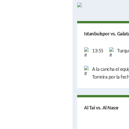
Istanbulspor vs. Galat
13:55
Turqu
A la cancha el equ
Torreira por la fec
Al Tai vs. Al Nassr