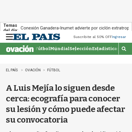
Temas
Conexión Ganadera
Inumet advierte por ciclón extratropi
del día:
Suscribite al 50% OFF
Ingresar
M
e
Fútbol
Mundial
Selección
Estadisticas
Agen
n
M
u
o
s
t
EL PAÍS
OVACIÓN
FÚTBOL
r
a
A Luis Mejía lo siguen desde
r
b
cerca: ecografía para conocer
�
s
su lesión y cómo puede afectar
q
u
su convocatoria
e
d