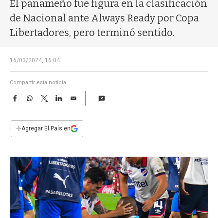
a
El panameño fue figura en la clasificación
de Nacional ante Always Ready por Copa
Libertadores, pero terminó sentido.
16/03/2024, 16:04
Compartir esta noticia
F
W
T
L
E
a
h
w
i
m
c
a
i
n
a
e
t
t
k
i
+
Agregar El País en
b
s
t
e
l
o
A
e
d
o
p
r
I
k
p
n