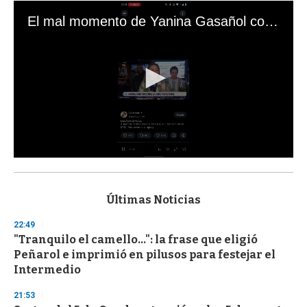
El mal momento de Yanina Gasañol con un hincha argentino en "Subrayado"
0
s
e
c
Últimas Noticias
o
n
22:49
d
"Tranquilo el camello...": la frase que eligió
s
o
Peñarol e imprimió en pilusos para festejar el
f
Intermedio
3
3
s
21:53
e