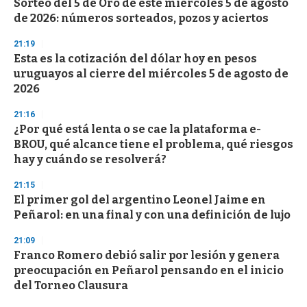
Sorteo del 5 de Oro de este miércoles 5 de agosto
c
de 2026: números sorteados, pozos y aciertos
o
n
d
21:19
s
Esta es la cotización del dólar hoy en pesos
uruguayos al cierre del miércoles 5 de agosto de
2026
21:16
¿Por qué está lenta o se cae la plataforma e-
BROU, qué alcance tiene el problema, qué riesgos
hay y cuándo se resolverá?
21:15
El primer gol del argentino Leonel Jaime en
Peñarol: en una final y con una definición de lujo
21:09
Franco Romero debió salir por lesión y genera
preocupación en Peñarol pensando en el inicio
del Torneo Clausura