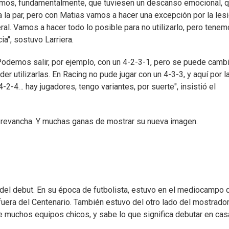
ríamos, fundamentalmente, que tuviesen un descanso emocional, 
a la par, pero con Matias vamos a hacer una excepción por la les
l. Vamos a hacer todo lo posible para no utilizarlo, pero tene
ia", sostuvo Larriera.
Podemos salir, por ejemplo, con un 4-2-3-1, pero se puede cambi
r utilizarlas. En Racing no pude jugar con un 4-3-3, y aquí por l
-2-4… hay jugadores, tengo variantes, por suerte", insistió el
 revancha. Y muchas ganas de mostrar su nueva imagen.
 del debut. En su época de futbolista, estuvo en el mediocampo 
afuera del Centenario. También estuvo del otro lado del mostrador
e muchos equipos chicos, y sabe lo que significa debutar en cas