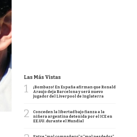
Las Más Vistas
1
¡Bombazo! En España afirman que Ronald
Araujo deja Barcelona y será nuevo
jugador del Liverpool de Inglaterra
2
Conceden la libertad bajo fianza a la
niñera argentina detenida por el ICE en
EE.UU. durante el Mundial
Entre "mal compañero" y "mal perdedor",