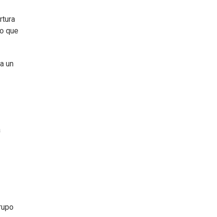
rtura
ro que
 a un
a
grupo