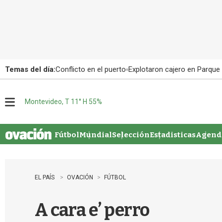
Temas del día:
Conflicto en el puerto
Explotaron cajero en Parque
Montevideo, T 11° H 55%
M
e
n
u
Fútbol
Mundial
Selección
Estadisticas
Agenda
EL PAÍS
OVACIÓN
FÚTBOL
A cara e’ perro