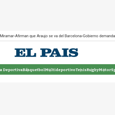
 Miramar
Afirman que Araujo se va del Barcelona
Gobierno demanda
 Deportiva
Básquetbol
Multideportivo
Tenis
Rugby
MotorSp