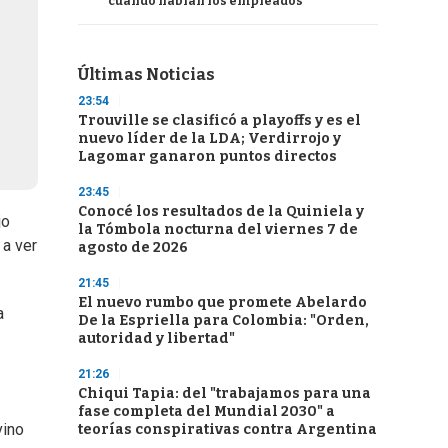
cuando hablan los empleados
Últimas Noticias
23:54
Trouville se clasificó a playoffs y es el
nuevo líder de la LDA; Verdirrojo y
Lagomar ganaron puntos directos
23:45
Conocé los resultados de la Quiniela y
jo
la Tómbola nocturna del viernes 7 de
 a ver
agosto de 2026
21:45
El nuevo rumbo que promete Abelardo
a
De la Espriella para Colombia: "Orden,
autoridad y libertad"
21:26
Chiqui Tapia: del "trabajamos para una
fase completa del Mundial 2030" a
vino
teorías conspirativas contra Argentina