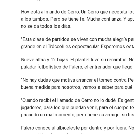
Hoy está al mando de Cerro. Un Cerro que necesita l
a los tumbos. Pero se tiene fe. Mucha confianza. Y a
no se da todos los días.
"Esta clase de partidos se viven con mucha alegría per
grande en el Tróccoli es espectacular. Esperemos estar
Nueve altas y 12 bajas. El plantel tuvo su recambio. N
paladar futbolístico de Falero, el entrenador que llegó 
"No hay dudas que motiva arrancar el torneo contra Pe
buena medida para nosotros, vamos a saber para qué e
"Cuando recibí el llamado de Cerro no lo dudé. Es gent
jugadores, para los que puedan venir, para el cuerpo t
pasando un mal momento, pero tiene su arraigo, su histo
Falero conoce al albiceleste por dentro y por fuera. N