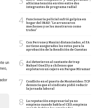
3
altísima tensión en vivo entre dos
integrantes de programa radial
4
Funcionaria policial sufrió golpiza en
hogar del INAU: "Le arrancaron
mechones y se los mostraron como
trofeo"
5
Con Perrone y Manini distanciados, el FA
no tiene asegurados los votos para la
aprobación de la Rendición de Cuentas
6
Así detuvieron al cantante de trap
nte un
Nahuel One23 y a chilenos que
éneo,
explotaron un cajero en Parque Miramar
7
nador
Conflicto en el puerto de Montevideo: TCP
denuncia que el sindicato pidió reducir
la jornada laboral
8
La reputación empresarial ya no
empieza cuando habla el CEO; empieza