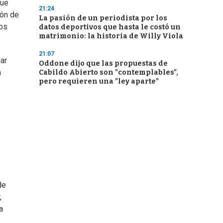
que
21:24
ión de
La pasión de un periodista por los
mos
datos deportivos que hasta le costó un
matrimonio: la historia de Willy Viola
21:07
ar
Oddone dijo que las propuestas de
a
Cabildo Abierto son "contemplables",
pero requieren una "ley aparte"
de
,
a