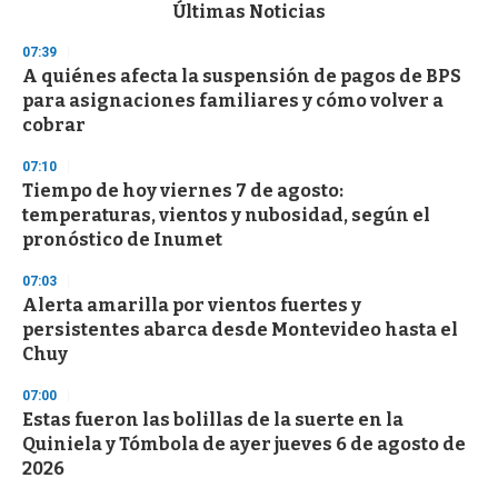
c
Últimas Noticias
o
n
07:39
d
A quiénes afecta la suspensión de pagos de BPS
s
o
para asignaciones familiares y cómo volver a
f
cobrar
3
3
s
07:10
e
Tiempo de hoy viernes 7 de agosto:
c
temperaturas, vientos y nubosidad, según el
o
n
pronóstico de Inumet
d
s
07:03
Alerta amarilla por vientos fuertes y
persistentes abarca desde Montevideo hasta el
Chuy
07:00
Estas fueron las bolillas de la suerte en la
Quiniela y Tómbola de ayer jueves 6 de agosto de
2026