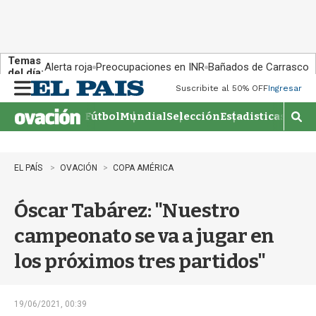
Temas
Alerta roja
Preocupaciones en INR
Bañados de Carrasco
del día:
Suscribite al 50% OFF
Ingresar
M
e
Fútbol
Mundial
Selección
Estadisticas
Agen
n
M
u
o
s
t
EL PAÍS
OVACIÓN
COPA AMÉRICA
r
a
Óscar Tabárez: "Nuestro
r
b
campeonato se va a jugar en
�
s
los próximos tres partidos"
q
u
e
d
19/06/2021, 00:39