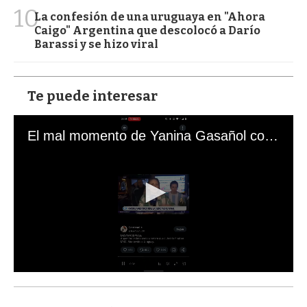
10
La confesión de una uruguaya en "Ahora
Caigo" Argentina que descolocó a Darío
Barassi y se hizo viral
Te puede interesar
El mal momento de Yanina Gasañol con un hincha argentino en "Subrayado"
0
s
e