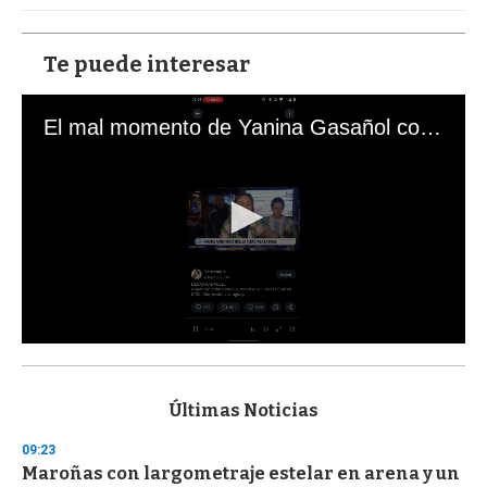
Te puede interesar
El mal momento de Yanina Gasañol con un hincha argentino en "Subrayado"
0
s
e
c
Últimas Noticias
o
n
09:23
d
Maroñas con largometraje estelar en arena y un
s