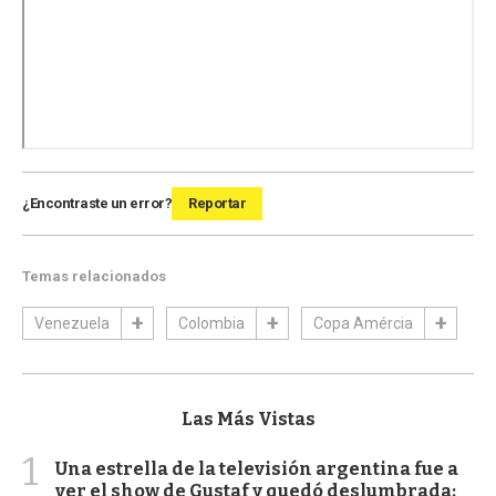
¿Encontraste un error?
Reportar
Temas relacionados
Venezuela
Colombia
Copa Amércia
Las Más Vistas
1
Una estrella de la televisión argentina fue a
ver el show de Gustaf y quedó deslumbrada: