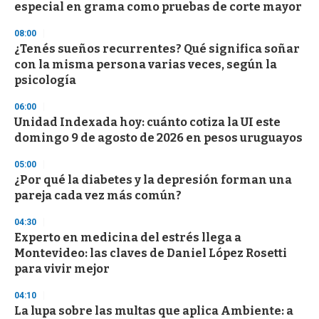
o
especial en grama como pruebas de corte mayor
f
3
08:00
3
s
¿Tenés sueños recurrentes? Qué significa soñar
e
con la misma persona varias veces, según la
c
psicología
o
n
d
06:00
s
Unidad Indexada hoy: cuánto cotiza la UI este
domingo 9 de agosto de 2026 en pesos uruguayos
05:00
¿Por qué la diabetes y la depresión forman una
pareja cada vez más común?
04:30
Experto en medicina del estrés llega a
Montevideo: las claves de Daniel López Rosetti
para vivir mejor
04:10
La lupa sobre las multas que aplica Ambiente: a