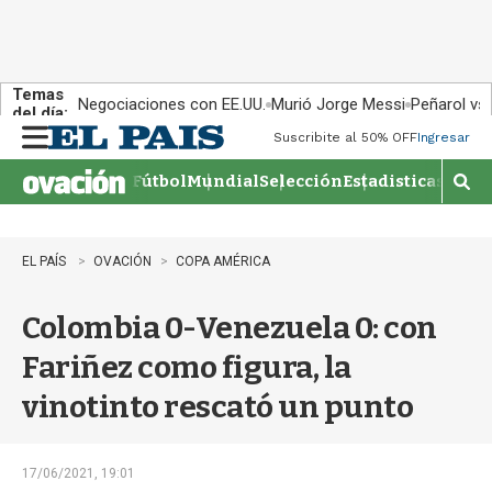
Temas
Negociaciones con EE.UU.
Murió Jorge Messi
Peñarol vs
del día:
Suscribite al 50% OFF
Ingresar
M
e
Fútbol
Mundial
Selección
Estadisticas
Agen
n
M
u
o
s
t
EL PAÍS
OVACIÓN
COPA AMÉRICA
r
a
Colombia 0-Venezuela 0: con
r
b
Fariñez como figura, la
�
s
vinotinto rescató un punto
q
u
e
d
17/06/2021, 19:01