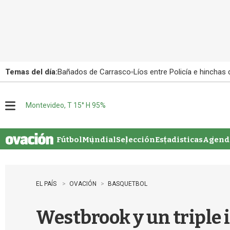
Temas del día:
Bañados de Carrasco
Líos entre Policía e hinchas
Montevideo, T 15° H 95%
M
e
n
u
Fútbol
Mundial
Selección
Estadisticas
Agenda
EL PAÍS
OVACIÓN
BASQUETBOL
Westbrook y un triple 