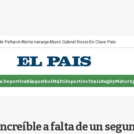
 de Peñarol
Alerta naranja
Murió Gabriel Rossi
En Clave País
 Deportiva
Básquetbol
Multideportivo
Tenis
Rugby
MotorSp
increíble a falta de un segu