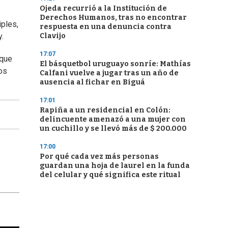
Ojeda recurrió a la Institución de
Derechos Humanos, tras no encontrar
iples,
respuesta en una denuncia contra
Clavijo
y.
17:07
 que
El básquetbol uruguayo sonríe: Mathías
os
Calfani vuelve a jugar tras un año de
ausencia al fichar en Biguá
17:01
Rapiña a un residencial en Colón:
delincuente amenazó a una mujer con
un cuchillo y se llevó más de $ 200.000
17:00
Por qué cada vez más personas
guardan una hoja de laurel en la funda
del celular y qué significa este ritual