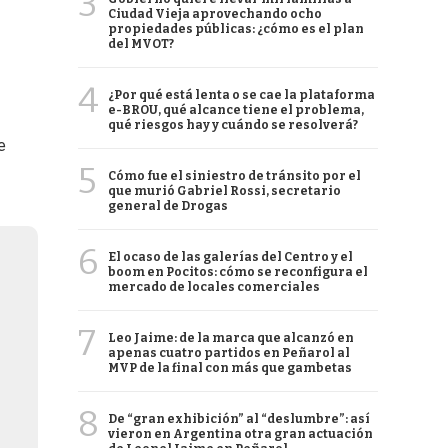
3
Ciudad Vieja aprovechando ocho
propiedades públicas: ¿cómo es el plan
del MVOT?
4
¿Por qué está lenta o se cae la plataforma
e-BROU, qué alcance tiene el problema,
qué riesgos hay y cuándo se resolverá?
e
5
Cómo fue el siniestro de tránsito por el
que murió Gabriel Rossi, secretario
general de Drogas
6
El ocaso de las galerías del Centro y el
boom en Pocitos: cómo se reconfigura el
mercado de locales comerciales
7
Leo Jaime: de la marca que alcanzó en
apenas cuatro partidos en Peñarol al
MVP de la final con más que gambetas
8
De “gran exhibición” al “deslumbre”: así
vieron en Argentina otra gran actuación