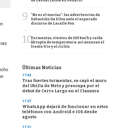
de Leonel Jaime en Peñarol
9
"No es el mesías": las advertencias de
Sebastián Da Silva ante el esperado
on
discurso de Lacalle Pou
10
Tormentas, vientos de 100 km/h y caída
abrupta de temperatura: así avanzan el
cias
frente frío y el ciclón
Últimas Noticias
ocho
17:42
on
Tras fuertes tormentas, se cayó el muro
del Ubilla de Melo y preocupa por el
debut de Cerro Largo en el Clausura
o
17:37
WhatsApp dejará de funcionar en estos
teléfonos con Android e iOS desde
agosto
17:21