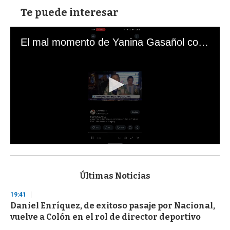
Te puede interesar
El mal momento de Yanina Gasañol con un hincha argentino en "Subrayado"
0
s
e
c
Últimas Noticias
o
n
19:41
d
Daniel Enríquez, de exitoso pasaje por Nacional,
s
o
vuelve a Colón en el rol de director deportivo
f
3