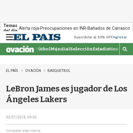
Temas
Alerta roja
Preocupaciones en INR
Bañados de Carrasco
del día:
Suscribite al 50% OFF
Ingresar
M
e
Fútbol
Mundial
Selección
Estadisticas
Agen
n
M
u
o
s
t
EL PAÍS
OVACIÓN
BASQUETBOL
r
a
LeBron James es jugador de Los
r
b
Ángeles Lakers
�
s
q
u
02/07/2018, 09:30
e
d
Compartir esta noticia