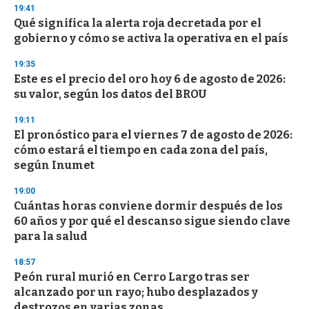
19:41
3
s
Qué significa la alerta roja decretada por el
e
gobierno y cómo se activa la operativa en el país
c
o
19:35
n
d
Este es el precio del oro hoy 6 de agosto de 2026:
s
su valor, según los datos del BROU
19:11
El pronóstico para el viernes 7 de agosto de 2026:
cómo estará el tiempo en cada zona del país,
según Inumet
19:00
Cuántas horas conviene dormir después de los
60 años y por qué el descanso sigue siendo clave
para la salud
18:57
Peón rural murió en Cerro Largo tras ser
alcanzado por un rayo; hubo desplazados y
destrozos en varias zonas