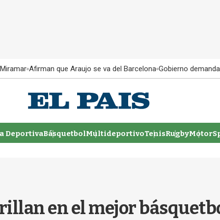
 Miramar
Afirman que Araujo se va del Barcelona
Gobierno demanda
 Deportiva
Básquetbol
Multideportivo
Tenis
Rugby
MotorSp
brillan en el mejor básquet