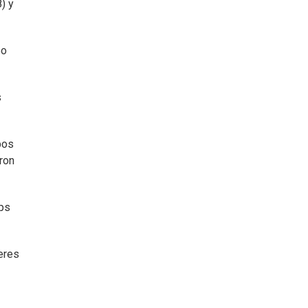
) y
po
s
bos
eron
eps
eres