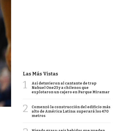
Las Más Vistas
1
Así detuvieron al cantante de trap
Nahuel One23 y a chilenos que
explotaron un cajero en Parque Miramar
2
Comenzó la construcción del edificio más
alto de América Latina: superará los 470
metros
Hígado graso: seis bebidas que pueden