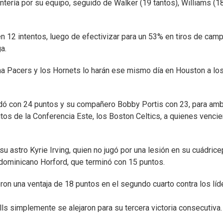
tería por su equipo, seguido de Walker (19 tantos), Williams (18
en 12 intentos, luego de efectivizar para un 53% en tiros de cam
a.
ana Pacers y los Hornets lo harán ese mismo día en Houston a lo
rdó con 24 puntos y su compañero Bobby Portis con 23, para am
ritos de la Conferencia Este, los Boston Celtics, a quienes venci
su astro Kyrie Irving, quien no jugó por una lesión en su cuádric
dominicano Horford, que terminó con 15 puntos.
ron una ventaja de 18 puntos en el segundo cuarto contra los líd
lls simplemente se alejaron para su tercera victoria consecutiva.