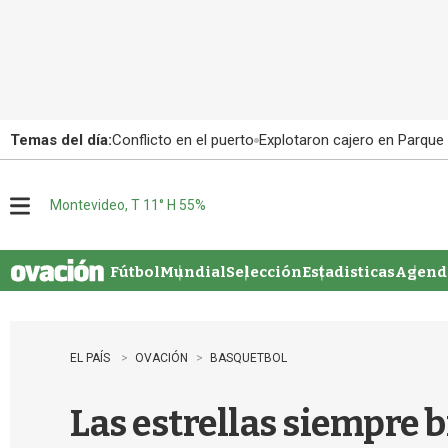
Temas del día:
Conflicto en el puerto
Explotaron cajero en Parque
Montevideo, T 11° H 55%
M
e
n
u
Fútbol
Mundial
Selección
Estadisticas
Agenda
EL PAÍS
OVACIÓN
BASQUETBOL
Las estrellas siempre 