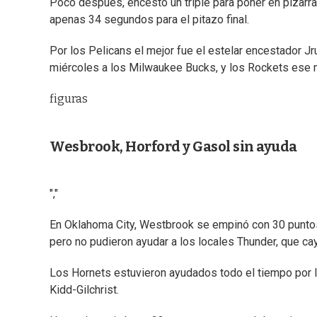
Poco después, encestó un triple para poner en pizarra
apenas 34 segundos para el pitazo final.
Por los Pelicans el mejor fue el estelar encestador J
miércoles a los Milwaukee Bucks, y los Rockets ese m
figuras
Wesbrook, Horford y Gasol sin ayuda
","
En Oklahoma City, Westbrook se empinó con 30 puntos
pero no pudieron ayudar a los locales Thunder, que ca
Los Hornets estuvieron ayudados todo el tiempo por 
Kidd-Gilchrist.