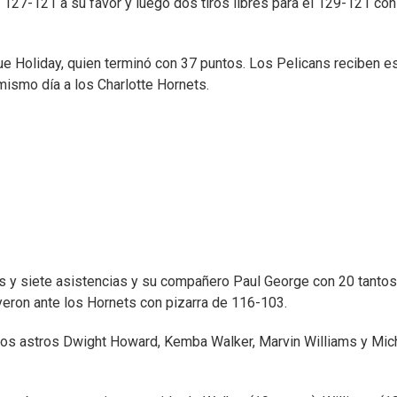
 127-121 a su favor y luego dos tiros libres para el 129-121 con
rue Holiday, quien terminó con 37 puntos. Los Pelicans reciben e
ismo día a los Charlotte Hornets.
 y siete asistencias y su compañero Paul George con 20 tantos
yeron ante los Hornets con pizarra de 116-103.
los astros Dwight Howard, Kemba Walker, Marvin Williams y Mic