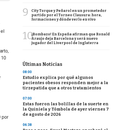
9
City Torque y Peñarol en un prometedor
partido por el Torneo Clausura: hora,
formaciones y dónde verlo en vivo
y
 el
10
¡Bombazo! En España afirman que Ronald
Araujo deja Barcelona y será nuevo
jugador del Liverpool de Inglaterra
arto,
 10
Últimas Noticias
08:00
r
Estudio explica por qué algunos
pacientes obesos responden mejor a la
tirzepatida que a otros tratamientos
07:00
Estas fueron las bolillas de la suerte en
la Quiniela y Tómbola de ayer viernes 7
de agosto de 2026
0 por
06:38