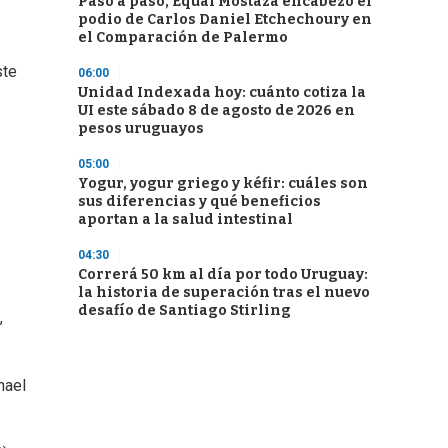
Paso a paso, Equal Mostaza encabezó el
podio de Carlos Daniel Etchechoury en
el Comparación de Palermo
ste
06:00
Unidad Indexada hoy: cuánto cotiza la
UI este sábado 8 de agosto de 2026 en
pesos uruguayos
05:00
Yogur, yogur griego y kéfir: cuáles son
sus diferencias y qué beneficios
aportan a la salud intestinal
04:30
Correrá 50 km al día por todo Uruguay:
la historia de superación tras el nuevo
desafío de Santiago Stirling
,
hael