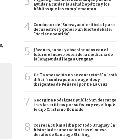
3
ayudar a cuidar la salud hepática y los
hábitos que las complementan
4
Conductor de "Subrayado" criticó el paro
de maestros y generó un fuerte debate:
"No tiene sentido"
s,
5
Jóvenes, sanos y obsesionados con el
futuro: el nuevo boom de la medicina de
la longevidad llega a Uruguay
6
De "la operación no se concretará" a "está
difícil": contrapunto de agentes y
dirigentes de Peñarol por De La Cruz
7
Georgina Rodríguez publicó un descargo
tras las críticas por su físico y reveló qué
le dijo Cristiano Ronaldo
8
Correrá 50 km al día por todo Uruguay: la
historia de superación tras el nuevo
desafío de Santiago Stirling