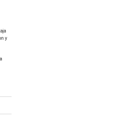
aja
on y
a