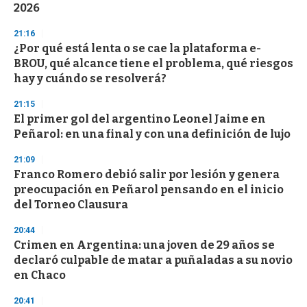
2026
o
n
d
21:16
s
¿Por qué está lenta o se cae la plataforma e-
BROU, qué alcance tiene el problema, qué riesgos
hay y cuándo se resolverá?
21:15
El primer gol del argentino Leonel Jaime en
Peñarol: en una final y con una definición de lujo
21:09
Franco Romero debió salir por lesión y genera
preocupación en Peñarol pensando en el inicio
del Torneo Clausura
20:44
Crimen en Argentina: una joven de 29 años se
declaró culpable de matar a puñaladas a su novio
en Chaco
20:41