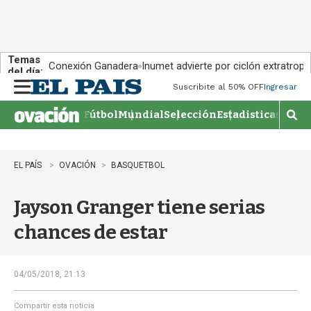
Temas
Conexión Ganadera
Inumet advierte por ciclón extratropi
del día:
Suscribite al 50% OFF
Ingresar
M
e
Fútbol
Mundial
Selección
Estadisticas
Agen
n
M
u
o
s
t
EL PAÍS
OVACIÓN
BASQUETBOL
r
a
Jayson Granger tiene serias
r
b
chances de estar
�
s
q
u
04/05/2018, 21:13
e
d
Compartir esta noticia