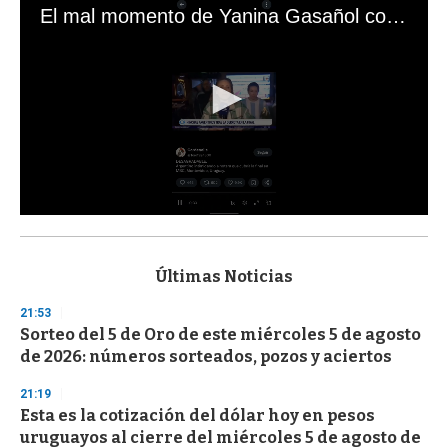
El mal momento de Yanina Gasañol con un hincha argentino en "Subrayado"
0
s
e
c
Últimas Noticias
o
n
21:53
d
Sorteo del 5 de Oro de este miércoles 5 de agosto
s
o
de 2026: números sorteados, pozos y aciertos
f
3
21:19
3
s
Esta es la cotización del dólar hoy en pesos
e
uruguayos al cierre del miércoles 5 de agosto de
c