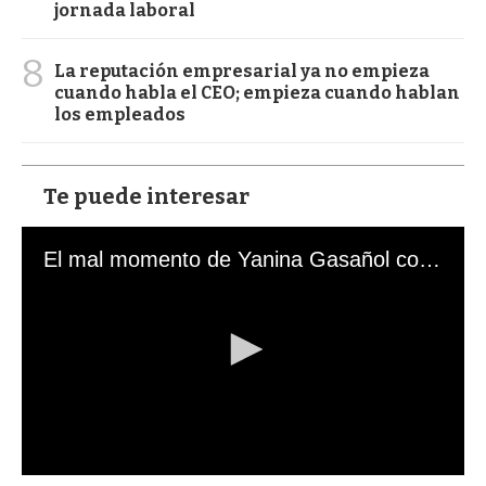
jornada laboral
8
La reputación empresarial ya no empieza
cuando habla el CEO; empieza cuando hablan
los empleados
Te puede interesar
El mal momento de Yanina Gasañol con un hincha argentino en "Subrayado"
0