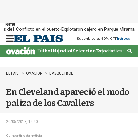
Tema
s del
Conflicto en el puerto
Explotaron cajero en Parque Miramar
día:
Suscribite al 50% OFF
Ingresar
M
e
Fútbol
Mundial
Selección
Estadisticas
Agen
n
M
u
o
s
t
EL PAÍS
OVACIÓN
BASQUETBOL
r
a
En Cleveland apareció el modo
r
b
paliza de los Cavaliers
�
s
q
u
20/05/2018, 12:40
e
d
Compartir esta noticia