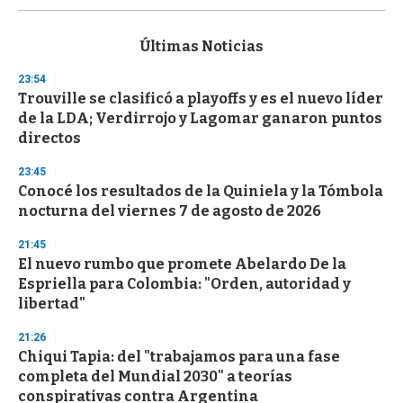
s
e
c
Últimas Noticias
o
n
23:54
d
Trouville se clasificó a playoffs y es el nuevo líder
s
o
de la LDA; Verdirrojo y Lagomar ganaron puntos
f
directos
3
3
s
23:45
e
Conocé los resultados de la Quiniela y la Tómbola
c
nocturna del viernes 7 de agosto de 2026
o
n
d
21:45
s
El nuevo rumbo que promete Abelardo De la
Espriella para Colombia: "Orden, autoridad y
libertad"
21:26
Chiqui Tapia: del "trabajamos para una fase
completa del Mundial 2030" a teorías
conspirativas contra Argentina