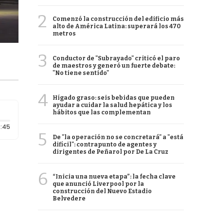
2
Comenzó la construcción del edificio más
alto de América Latina: superará los 470
metros
3
Conductor de "Subrayado" criticó el paro
de maestros y generó un fuerte debate:
"No tiene sentido"
4
Hígado graso: seis bebidas que pueden
ayudar a cuidar la salud hepática y los
hábitos que las complementan
Duración: 45 segundos
:45
5
De "la operación no se concretará" a "está
difícil": contrapunto de agentes y
dirigentes de Peñarol por De La Cruz
6
“Inicia una nueva etapa”: la fecha clave
que anunció Liverpool por la
construcción del Nuevo Estadio
Belvedere