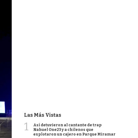
Las Más Vistas
1
Así detuvieron al cantante de trap
Nahuel One23 y a chilenos que
explotaron un cajero en Parque Miramar