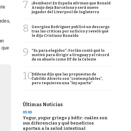
7
¡Bombazo! En España afirman que Ronald
ste
Araujo deja Barcelona y será nuevo
jugador del Liverpool de Inglaterra
dades,
8
Georgina Rodríguez publicó un descargo
tras las críticas por su físico y reveló qué
le dijo Cristiano Ronaldo
an
y que
9
“Es para elegidos”: Forlán contó qué lo
motivó para dirigir a Uruguay y el récord
de su abuelo como DT de la Celeste
10
Oddone dijo que las propuestas de
Cabildo Abierto son "contemplables",
pero requieren una "ley aparte"
Últimas Noticias
05:00
Yogur, yogur griego y kéfir: cuáles son
sus diferencias y qué beneficios
aportan a la salud intestinal