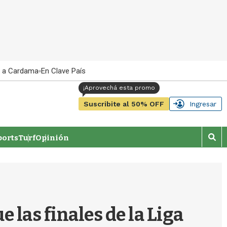
 a Cardama
En Clave País
Suscribite al 50% OFF
Ingresar
orts
Turf
Opinión
M
o
s
t
r
a
r
las finales de la Liga
b
�