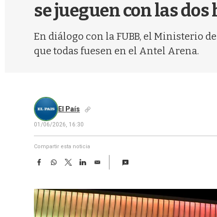
se jueguen con las dos
En diálogo con la FUBB, el Ministerio d
que todas fuesen en el Antel Arena.
El País
01/06/2026, 16:30
Compartir esta noticia
F
W
T
L
E
a
h
w
i
m
c
a
i
n
a
e
t
t
k
i
b
s
t
e
l
o
A
e
d