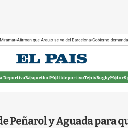
 Miramar
Afirman que Araujo se va del Barcelona
Gobierno demanda
 Deportiva
Básquetbol
Multideportivo
Tenis
Rugby
MotorSp
 Peñarol y Aguada para que 