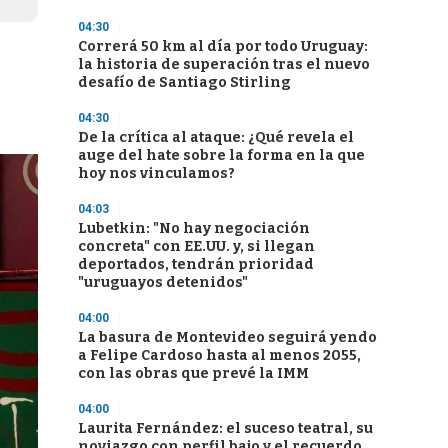
04:30
Correrá 50 km al día por todo Uruguay:
la historia de superación tras el nuevo
desafío de Santiago Stirling
04:30
De la crítica al ataque: ¿Qué revela el
auge del hate sobre la forma en la que
hoy nos vinculamos?
04:03
Lubetkin: "No hay negociación
concreta" con EE.UU. y, si llegan
deportados, tendrán prioridad
"uruguayos detenidos"
04:00
La basura de Montevideo seguirá yendo
a Felipe Cardoso hasta al menos 2055,
con las obras que prevé la IMM
04:00
Laurita Fernández: el suceso teatral, su
noviazgo con perfil bajo y el recuerdo