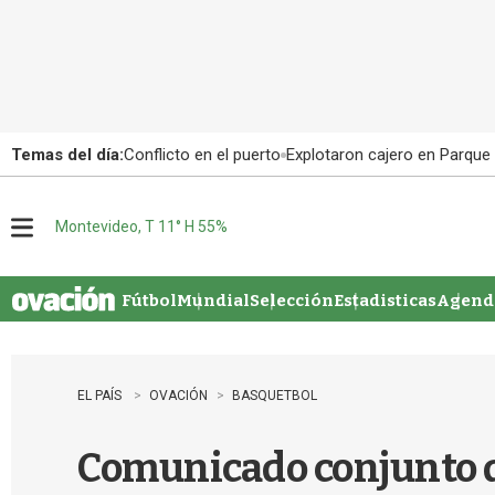
Temas del día:
Conflicto en el puerto
Explotaron cajero en Parque
Montevideo, T 11° H 55%
M
e
n
u
Fútbol
Mundial
Selección
Estadisticas
Agenda
EL PAÍS
OVACIÓN
BASQUETBOL
Comunicado conjunto de