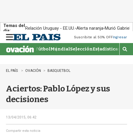
Temas del
Relación Uruguay - EE.UU.
Alerta naranja
Murió Gabriel 
día:
Suscribite al 50% OFF
Ingresar
M
e
Fútbol
Mundial
Selección
Estadisticas
Agen
n
M
u
o
s
t
EL PAÍS
OVACIÓN
BASQUETBOL
r
a
Aciertos: Pablo López y sus
r
b
decisiones
�
s
q
u
13/04/2015, 06:42
e
d
Compartir esta noticia