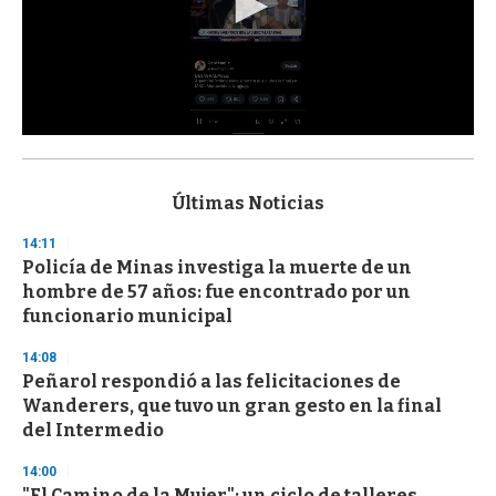
0
s
e
c
Últimas Noticias
o
n
14:11
d
Policía de Minas investiga la muerte de un
s
o
hombre de 57 años: fue encontrado por un
f
funcionario municipal
3
3
s
14:08
e
Peñarol respondió a las felicitaciones de
c
Wanderers, que tuvo un gran gesto en la final
o
n
del Intermedio
d
s
14:00
"El Camino de la Mujer": un ciclo de talleres,