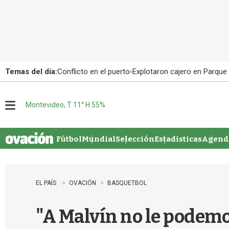
Temas del día:
Conflicto en el puerto
Explotaron cajero en Parque
Montevideo, T 11° H 55%
M
e
n
u
Fútbol
Mundial
Selección
Estadisticas
Agenda
EL PAÍS
OVACIÓN
BASQUETBOL
"A Malvín no le podemo