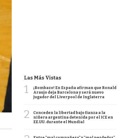
Las Más Vistas
1
¡Bombazo! En España afirman que Ronald
Araujo deja Barcelona y será nuevo
jugador del Liverpool de Inglaterra
2
Conceden la libertad bajo fianza a la
niñera argentina detenida por el ICE en
EE.UU. durante el Mundial
Entre "mal compañero" y "mal perdedor",