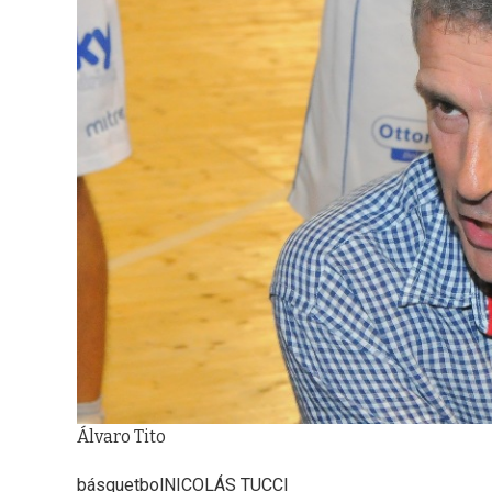
Álvaro Tito
básquetbol
NICOLÁS TUCCI