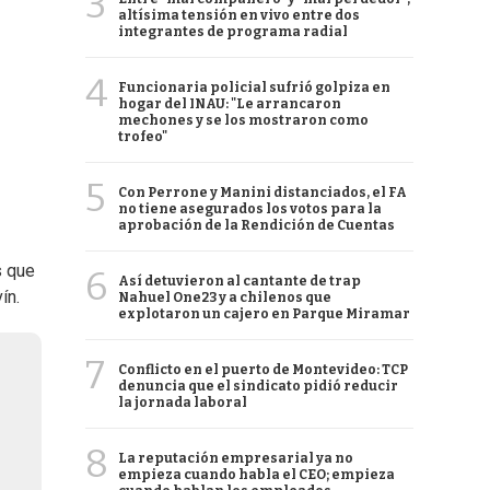
3
altísima tensión en vivo entre dos
integrantes de programa radial
4
Funcionaria policial sufrió golpiza en
hogar del INAU: "Le arrancaron
mechones y se los mostraron como
trofeo"
5
Con Perrone y Manini distanciados, el FA
no tiene asegurados los votos para la
aprobación de la Rendición de Cuentas
s que
6
Así detuvieron al cantante de trap
ín.
Nahuel One23 y a chilenos que
explotaron un cajero en Parque Miramar
7
Conflicto en el puerto de Montevideo: TCP
denuncia que el sindicato pidió reducir
la jornada laboral
8
La reputación empresarial ya no
empieza cuando habla el CEO; empieza