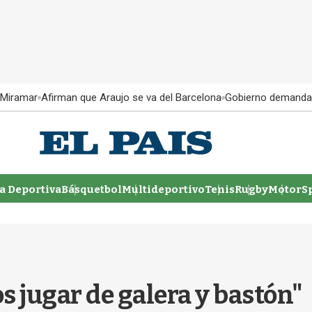
 Miramar
Afirman que Araujo se va del Barcelona
Gobierno demanda
 Deportiva
Básquetbol
Multideportivo
Tenis
Rugby
MotorSp
s jugar de galera y bastón"