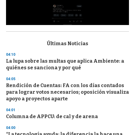
0
s
e
c
Últimas Noticias
o
n
04:10
d
La lupa sobre las multas que aplica Ambiente: a
s
o
quiénes se sanciona y por qué
f
3
04:05
3
s
Rendición de Cuentas: FA con los días contados
e
para lograr votos necesarios; oposición visualiza
c
apoyo a proyectos aparte
o
n
d
04:01
s
Columna de APPCU: de cal y de arena
04:00
“La tecnología ayuda; la diferencia la hace una