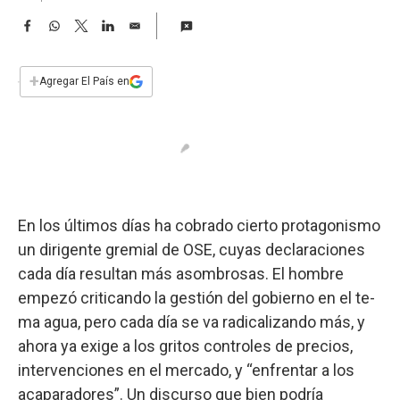
a
F
W
T
L
E
a
h
w
i
m
c
a
i
n
a
e
t
t
k
i
+
Agregar El País en
b
s
t
e
l
o
A
e
d
o
p
r
I
k
p
n
En los últimos días ha cobrado cierto protagonismo
un dirigente gremial de OSE, cuyas declaraciones
cada día resultan más asombrosas. El hombre
empezó criticando la gestión del gobierno en el te-
ma agua, pero cada día se va radicalizando más, y
ahora ya exige a los gritos controles de precios,
intervenciones en el mercado, y “enfrentar a los
acaparadores”. Un discurso que bien podría