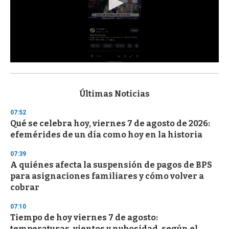
0
s
e
c
Últimas Noticias
o
n
07:52
d
Qué se celebra hoy, viernes 7 de agosto de 2026:
s
o
efemérides de un día como hoy en la historia
f
3
07:39
3
s
A quiénes afecta la suspensión de pagos de BPS
e
para asignaciones familiares y cómo volver a
c
cobrar
o
n
d
07:10
s
Tiempo de hoy viernes 7 de agosto:
temperaturas, vientos y nubosidad, según el