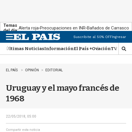
Temas
Alerta roja
Preocupaciones en INR
Bañados de Carrasco
del día:
Suscribite al 50% OFF
Ingresar
M
e
Últimas Noticias
Información
El País +
Ovación
TV Show
n
M
u
o
s
t
EL PAÍS
OPINIÓN
EDITORIAL
r
a
Uruguay y el mayo francés de
r
b
1968
�
s
q
u
22/05/2018, 05:00
e
d
Compartir esta noticia