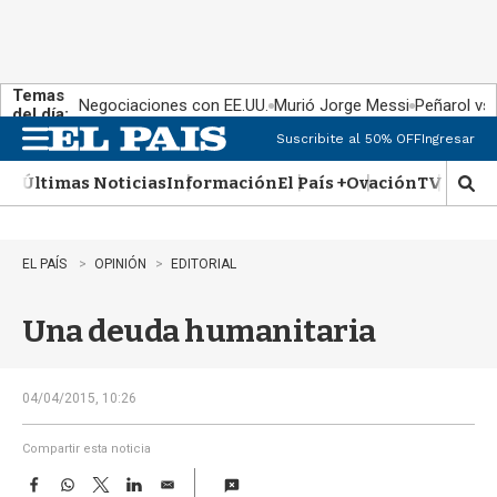
Temas
Negociaciones con EE.UU.
Murió Jorge Messi
Peñarol vs
del día:
Suscribite al 50% OFF
Ingresar
M
e
Últimas Noticias
Información
El País +
Ovación
TV Show
n
M
u
o
s
t
EL PAÍS
OPINIÓN
EDITORIAL
r
a
Una deuda humanitaria
r
b
�
s
04/04/2015, 10:26
q
u
Compartir esta noticia
e
F
W
T
L
E
d