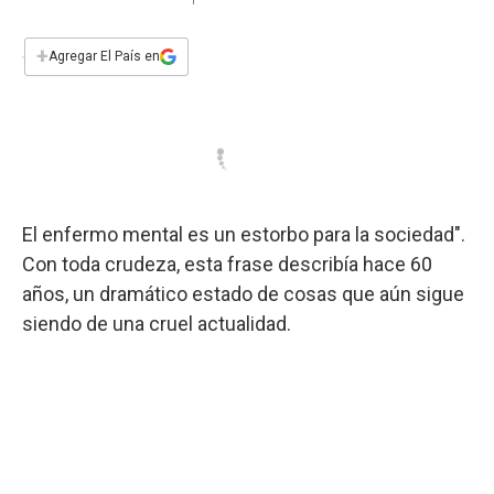
a
h
w
i
m
a
c
a
i
n
a
e
t
t
k
i
+
Agregar El País en
b
s
t
e
l
o
A
e
d
o
p
r
I
k
p
n
El enfermo mental es un estorbo para la sociedad".
Con toda crudeza, esta frase describía hace 60
años, un dramático estado de cosas que aún sigue
siendo de una cruel actualidad.