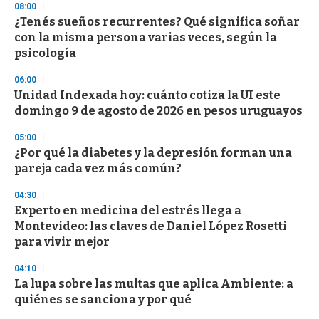
08:00
d
¿Tenés sueños recurrentes? Qué significa soñar
s
o
con la misma persona varias veces, según la
f
psicología
3
3
s
06:00
e
Unidad Indexada hoy: cuánto cotiza la UI este
c
domingo 9 de agosto de 2026 en pesos uruguayos
o
n
d
05:00
s
¿Por qué la diabetes y la depresión forman una
pareja cada vez más común?
04:30
Experto en medicina del estrés llega a
Montevideo: las claves de Daniel López Rosetti
para vivir mejor
04:10
La lupa sobre las multas que aplica Ambiente: a
quiénes se sanciona y por qué