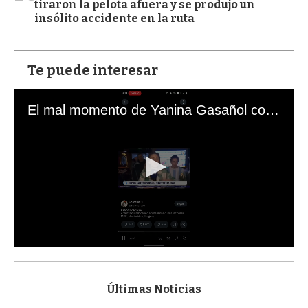
tiraron la pelota afuera y se produjo un
insólito accidente en la ruta
Te puede interesar
El mal momento de Yanina Gasañol con un hincha argentino en "Subrayado"
0
s
e
c
Últimas Noticias
o
n