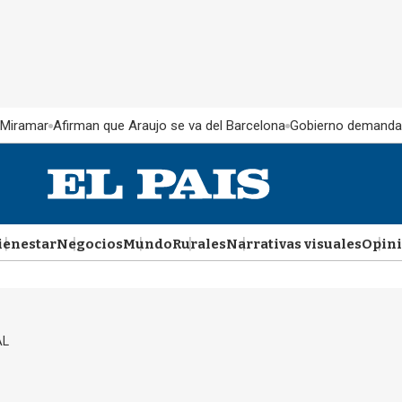
 Miramar
Afirman que Araujo se va del Barcelona
Gobierno demanda
ienestar
Negocios
Mundo
Rurales
Narrativas visuales
Opin
AL