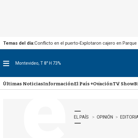
Temas del día:
Conflicto en el puerto
Explotaron cajero en Parque
Montevideo, T 8° H 73%
M
e
n
u
Últimas Noticias
Información
El País +
Ovación
TV Show
B
EL PAÍS
OPINIÓN
EDITORI