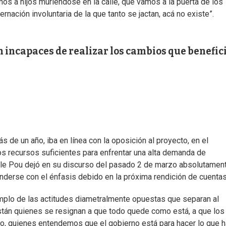
os a hijos muriéndose en la calle, que vamos a la puerta de los
rnación involuntaria de la que tanto se jactan, acá no existe”.
 incapaces de realizar los cambios que benefic
s de un año, iba en línea con la oposición al proyecto, en el
os recursos suficientes para enfrentar una alta demanda de
alle Pou dejó en su discurso del pasado 2 de marzo absolutamen
enderse con el énfasis debido en la próxima rendición de cuentas
mplo de las actitudes diametralmente opuestas que separan al
están quienes se resignan a que todo quede como está, a que los
o, quienes entendemos que el gobierno está para hacer lo que 