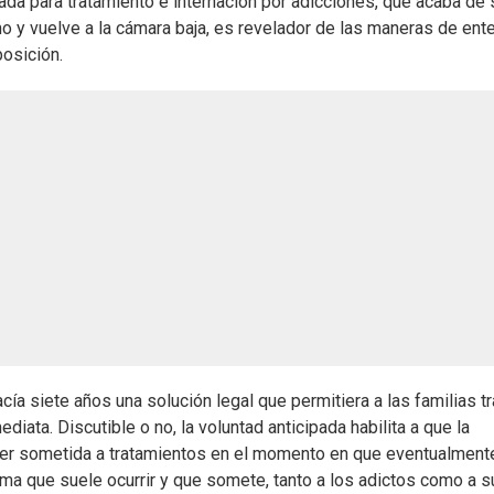
ada para tratamiento e internación por adicciones, que acaba de 
o y vuelve a la cámara baja, es revelador de las maneras de ent
posición.
a siete años una solución legal que permitiera a las familias tr
ediata. Discutible o no, la voluntad anticipada habilita a que la
 ser sometida a tratamientos en el momento en que eventualment
ema que suele ocurrir y que somete, tanto a los adictos como a s