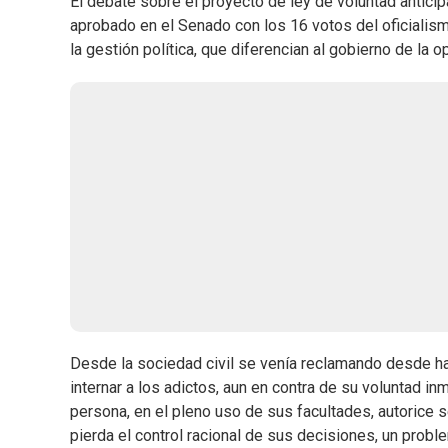
El debate sobre el proyecto de ley de voluntad anticip
aprobado en el Senado con los 16 votos del oficialism
la gestión política, que diferencian al gobierno de la o
Desde la sociedad civil se venía reclamando desde hací
internar a los adictos, aun en contra de su voluntad inm
persona, en el pleno uso de sus facultades, autorice
pierda el control racional de sus decisiones, un probl