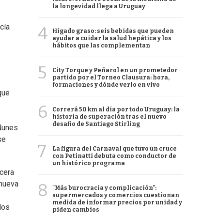
la longevidad llega a Uruguay
cía
4
Hígado graso: seis bebidas que pueden
ayudar a cuidar la salud hepática y los
hábitos que las complementan
5
City Torque y Peñarol en un prometedor
partido por el Torneo Clausura: hora,
formaciones y dónde verlo en vivo
que
6
Correrá 50 km al día por todo Uruguay: la
historia de superación tras el nuevo
desafío de Santiago Stirling
 Nunes
se
7
La figura del Carnaval que tuvo un cruce
con Petinatti debuta como conductor de
un histórico programa
ocera
 nueva
8
"Más burocracia y complicación":
supermercados y comercios cuestionan
medida de informar precios por unidad y
dos
piden cambios