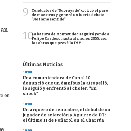
9
Conductor de "Subrayado" criticó el paro
de maestros y generó un fuerte debate:
"No tiene sentido"
ian
10
La basura de Montevideo seguirá yendo a
Felipe Cardoso hasta al menos 2055, con
las obras que prevé la IMM
Últimas Noticias
10:00
Una comunicadora de Canal 10
denunció que un ómnibus la atropelló,
lo siguió y enfrentó al chofer: "En
shock"
te en
.
10:00
Un arquero de renombre, el debut de un
jugador de selección y Aguirre de DT:
el último 11 de Peñarol en el Charrúa
hay
10:00