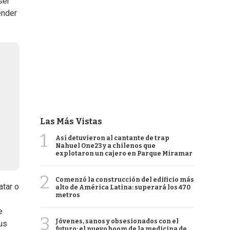
ser
ender
Las Más Vistas
1
Así detuvieron al cantante de trap
Nahuel One23 y a chilenos que
explotaron un cajero en Parque Miramar
2
Comenzó la construcción del edificio más
atar o
alto de América Latina: superará los 470
metros
e
3
Jóvenes, sanos y obsesionados con el
us
futuro: el nuevo boom de la medicina de