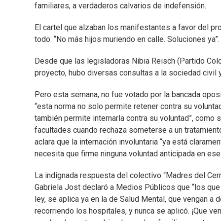
familiares, a verdaderos calvarios de indefensión.
El cartel que alzaban los manifestantes a favor del pr
todo: “No más hijos muriendo en calle. Soluciones ya”.
Desde que las legisladoras Nibia Reisch (Partido Colo
proyecto, hubo diversas consultas a la sociedad civil 
Pero esta semana, no fue votado por la bancada oposi
“esta norma no solo permite retener contra su volunta
también permite internarla contra su voluntad”, como 
facultades cuando rechaza someterse a un tratamient
aclara que la internación involuntaria “ya está clarame
necesita que firme ninguna voluntad anticipada en ese
La indignada respuesta del colectivo “Madres del Cerr
Gabriela Jost declaró a Medios Públicos que “los que 
ley, se aplica ya en la de Salud Mental, que vengan a 
recorriendo los hospitales, y nunca se aplicó. ¡Que v