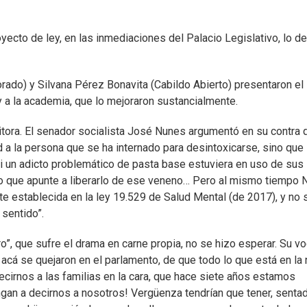
oyecto de ley, en las inmediaciones del Palacio Legislativo, lo de
rado) y Silvana Pérez Bonavita (Cabildo Abierto) presentaron el
y a la academia, que lo mejoraron sustancialmente.
tora. El senador socialista José Nunes argumentó en su contra 
d a la persona que se ha internado para desintoxicarse, sino que
si un adicto problemático de pasta base estuviera en uso de sus
o que apunte a liberarlo de ese veneno… Pero al mismo tiempo
nte establecida en la ley 19.529 de Salud Mental (de 2017), y no 
 sentido”.
o”, que sufre el drama en carne propia, no se hizo esperar. Su v
acá se quejaron en el parlamento, de que todo lo que está en la
decirnos a las familias en la cara, que hace siete años estamos
engan a decirnos a nosotros! Vergüenza tendrían que tener, senta