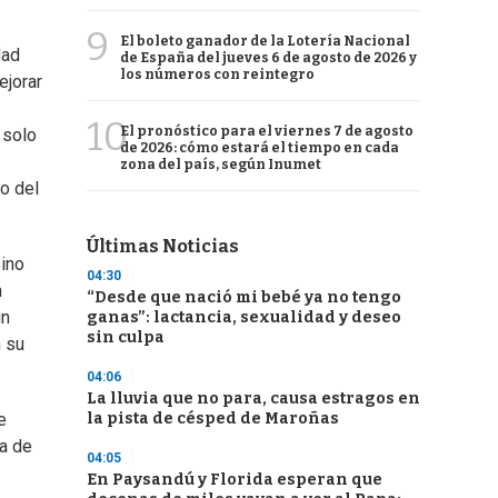
9
El boleto ganador de la Lotería Nacional
dad
de España del jueves 6 de agosto de 2026 y
los números con reintegro
ejorar
10
El pronóstico para el viernes 7 de agosto
 solo
de 2026: cómo estará el tiempo en cada
zona del país, según Inumet
o del
Últimas Noticias
sino
04:30
n
“Desde que nació mi bebé ya no tengo
un
ganas”: lactancia, sexualidad y deseo
sin culpa
n su
04:06
La lluvia que no para, causa estragos en
la pista de césped de Maroñas
e
ia de
04:05
En Paysandú y Florida esperan que