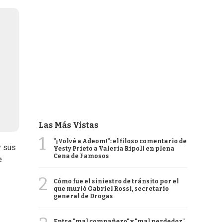
Las Más Vistas
1
"¡Volvé a Adeom!": el filoso comentario de
y sus
Yesty Prieto a Valeria Ripoll en plena
Cena de Famosos
e
2
Cómo fue el siniestro de tránsito por el
que murió Gabriel Rossi, secretario
general de Drogas
Entre "mal compañero" y "mal perdedor",