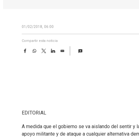
01/02/2018, 06:00
Compartir esta noticia
F
W
T
L
E
a
h
w
i
m
c
a
i
n
a
e
t
t
k
i
b
s
t
e
l
o
A
e
d
o
p
r
I
k
p
n
EDITORIAL
A medida que el gobierno se va aislando del sentir y l
apoyo militante y de ataque a cualquier alternativa de