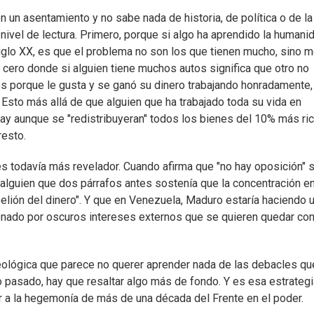
n un asentamiento y no sabe nada de historia, de política o de la
 nivel de lectura. Primero, porque si algo ha aprendido la humani
glo XX, es que el problema no son los que tienen mucho, sino m
cero donde si alguien tiene muchos autos significa que otro no
tos porque le gusta y se ganó su dinero trabajando honradamente,
 Esto más allá de que alguien que ha trabajado toda su vida en
ay aunque se "redistribuyeran" todos los bienes del 10% más ric
resto.
s todavía más revelador. Cuando afirma que "no hay oposición" 
 alguien que dos párrafos antes sostenía que la concentración e
belión del dinero". Y que en Venezuela, Maduro estaría haciendo 
ionado por oscuros intereses externos que se quieren quedar co
deológica que parece no querer aprender nada de las debacles qu
o pasado, hay que resaltar algo más de fondo. Y es esa estrateg
ar a la hegemonía de más de una década del Frente en el poder.