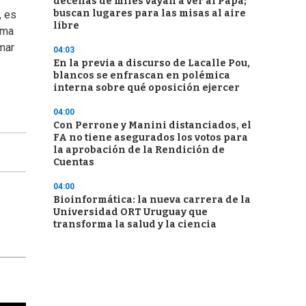
decenas de miles vayan a ver al Papa;
buscan lugares para las misas al aire
, es
libre
rma
mar
04:03
En la previa a discurso de Lacalle Pou,
blancos se enfrascan en polémica
interna sobre qué oposición ejercer
04:00
Con Perrone y Manini distanciados, el
FA no tiene asegurados los votos para
la aprobación de la Rendición de
Cuentas
04:00
Bioinformática: la nueva carrera de la
Universidad ORT Uruguay que
transforma la salud y la ciencia