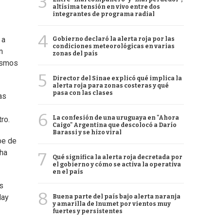
3
altísima tensión en vivo entre dos
integrantes de programa radial
4
 a
Gobierno declaró la alerta roja por las
condiciones meteorológicas en varias
n
zonas del país
mismos
5
Director del Sinae explicó qué implica la
alerta roja para zonas costeras y qué
pasa con las clases
as
6
La confesión de una uruguaya en "Ahora
ro.
Caigo" Argentina que descolocó a Darío
Barassi y se hizo viral
be de
 ha
7
Qué significa la alerta roja decretada por
el gobierno y cómo se activa la operativa
en el país
s
8
Hay
Buena parte del país bajo alerta naranja
y amarilla de Inumet por vientos muy
fuertes y persistentes