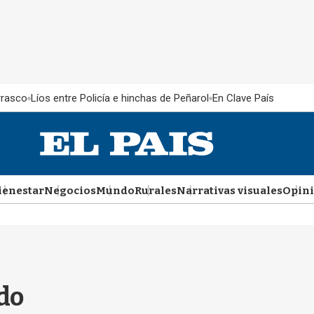
rrasco
Líos entre Policía e hinchas de Peñarol
En Clave País
ienestar
Negocios
Mundo
Rurales
Narrativas visuales
Opin
do