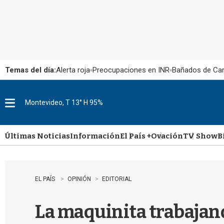
Temas del día:
Alerta roja
Preocupaciones en INR
Bañados de Ca
Montevideo, T 13° H 95%
M
e
n
u
Últimas Noticias
Información
El País +
Ovación
TV Show
B
EL PAÍS
OPINIÓN
EDITORIAL
La maquinita trabajan