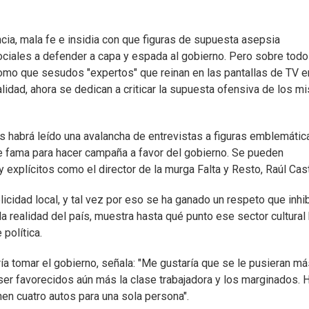
encia, mala fe e insidia con que figuras de supuesta asepsia
ociales a defender a capa y espada al gobierno. Pero sobre todo
, como que sesudos "expertos" que reinan en las pantallas de TV e
alidad, ahora se dedican a criticar la supuesta ofensiva de los 
s habrá leído una avalancha de entrevistas a figuras emblemátic
 fama para hacer campaña a favor del gobierno. Se pueden
 explícitos como el director de la murga Falta y Resto, Raúl Cast
blicidad local, y tal vez por eso se ha ganado un respeto que inhi
 realidad del país, muestra hasta qué punto ese sector cultural
 política.
a tomar el gobierno, señala: "Me gustaría que se le pusieran má
ser favorecidos aún más la clase trabajadora y los marginados. 
nen cuatro autos para una sola persona".