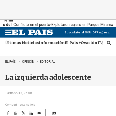
Tema
s del
Conflicto en el puerto
Explotaron cajero en Parque Miramar
día:
Suscribite al 50% OFF
Ingresar
M
e
Últimas Noticias
Información
El País +
Ovación
TV Show
n
M
u
o
s
t
EL PAÍS
OPINIÓN
EDITORIAL
r
a
La izquierda adolescente
r
b
�
s
14/05/2018, 05:00
q
u
Compartir esta noticia
e
F
W
T
L
E
d