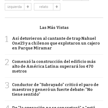
izquierda
relato
Las Más Vistas
1
Así detuvieron al cantante de trap Nahuel
One23 y a chilenos que explotaron un cajero
en Parque Miramar
2
Comenzó la construcción del edificio más
alto de América Latina: superará los 470
metros
3
Conductor de "Subrayado" criticó el paro de
maestros y generó un fuerte debate: "No
tiene sentido"
De "la operación no se concretará" a "está