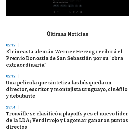
0
s
e
c
Últimas Noticias
o
n
02:12
d
El cineasta alemán Werner Herzog recibirá el
s
o
Premio Donostia de San Sebastián por su "obra
f
extraordinaria"
3
3
s
02:12
e
Una película que sintetiza las búsqueda un
c
director, escritor y montajista uruguayo, cinéfilo
o
n
y debutante
d
s
23:54
Trouville se clasificó a playoffs y es el nuevo líder
de la LDA; Verdirrojo y Lagomar ganaron puntos
directos