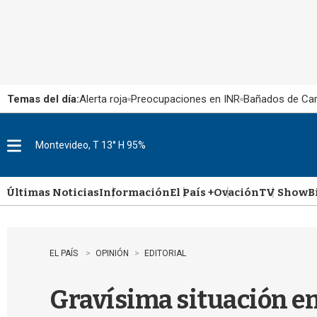
Temas del día:
Alerta roja
Preocupaciones en INR
Bañados de Ca
Montevideo, T 13° H 95%
M
e
n
u
Últimas Noticias
Información
El País +
Ovación
TV Show
B
EL PAÍS
OPINIÓN
EDITORIAL
Gravísima situación e