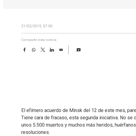
21/02/2015, 07:00
Compartir esta noticia
F
W
T
L
E
a
h
w
i
m
c
a
i
n
a
e
t
t
k
i
b
s
t
e
l
o
A
e
d
o
p
r
I
k
p
n
El efímero acuerdo de Minsk del 12 de este mes, pare
Tiene cara de fracaso, esta segunda iniciativa. No se 
unos 5.500 muertos y muchos más heridos, huérfanos 
resoluciones.