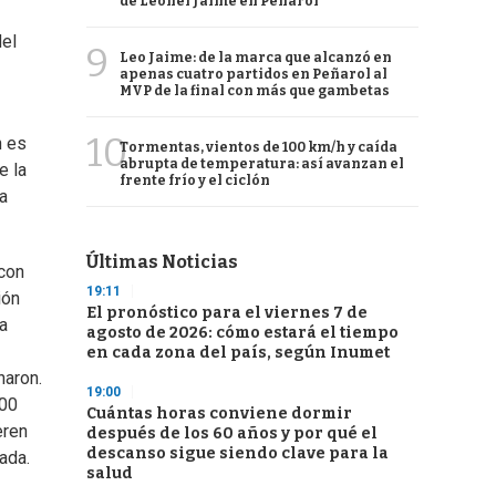
de Leonel Jaime en Peñarol
del
9
Leo Jaime: de la marca que alcanzó en
apenas cuatro partidos en Peñarol al
MVP de la final con más que gambetas
10
n es
Tormentas, vientos de 100 km/h y caída
abrupta de temperatura: así avanzan el
e la
frente frío y el ciclón
ra
Últimas Noticias
 con
19:11
ión
El pronóstico para el viernes 7 de
ra
agosto de 2026: cómo estará el tiempo
en cada zona del país, según Inumet
naron.
19:00
000
Cuántas horas conviene dormir
eren
después de los 60 años y por qué el
descanso sigue siendo clave para la
ada.
salud