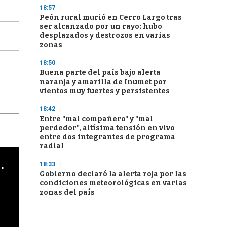
18:57
Peón rural murió en Cerro Largo tras
ser alcanzado por un rayo; hubo
desplazados y destrozos en varias
zonas
18:50
Buena parte del país bajo alerta
naranja y amarilla de Inumet por
vientos muy fuertes y persistentes
18:42
Entre "mal compañero" y "mal
perdedor", altísima tensión en vivo
entre dos integrantes de programa
radial
cha argentino en "Subrayado"
18:33
Gobierno declaró la alerta roja por las
condiciones meteorológicas en varias
zonas del país