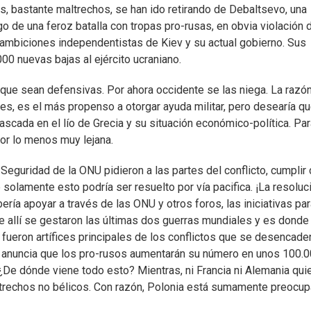
s, bastante maltrechos, se han ido retirando de Debaltsevo, una
go de una feroz batalla con tropas pro-rusas, en obvia violación 
 ambiciones independentistas de Kiev y su actual gobierno. Sus
00 nuevas bajas al ejército ucraniano.
nque sean defensivas. Por ahora occidente se las niega. La razó
es, es el más propenso a otorgar ayuda militar, pero desearía qu
ascada en el lío de Grecia y su situación económico-política. Pa
por lo menos muy lejana.
guridad de la ONU pidieron a las partes del conflicto, cumplir
solamente esto podría ser resuelto por vía pacifica. ¡La resoluc
ría apoyar a través de las ONU y otros foros, las iniciativas pa
e allí se gestaron las últimas dos guerras mundiales y es donde
, fueron artífices principales de los conflictos que se desencade
Se anuncia que los pro-rusos aumentarán su número en unos 100.
. ¿De dónde viene todo esto? Mientras, ni Francia ni Alemania qui
ertrechos no bélicos. Con razón, Polonia está sumamente preocup