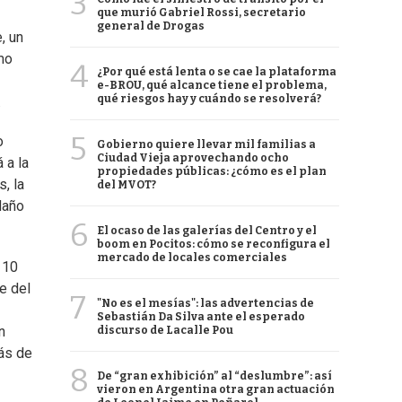
3
que murió Gabriel Rossi, secretario
general de Drogas
, un
mo
4
¿Por qué está lenta o se cae la plataforma
e-BROU, qué alcance tiene el problema,
qué riesgos hay y cuándo se resolverá?
.
5
o
Gobierno quiere llevar mil familias a
Ciudad Vieja aprovechando ocho
 a la
propiedades públicas: ¿cómo es el plan
, la
del MVOT?
daño
6
El ocaso de las galerías del Centro y el
boom en Pocitos: cómo se reconfigura el
mercado de locales comerciales
 10
e del
7
"No es el mesías": las advertencias de
Sebastián Da Silva ante el esperado
n
discurso de Lacalle Pou
más de
8
De “gran exhibición” al “deslumbre”: así
vieron en Argentina otra gran actuación