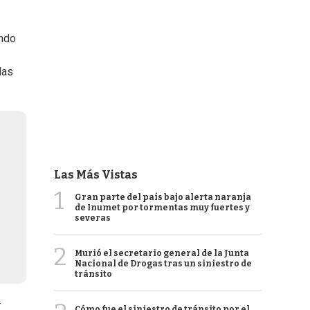
ando
las
Las Más Vistas
1
Gran parte del país bajo alerta naranja
de Inumet por tormentas muy fuertes y
severas
2
Murió el secretario general de la Junta
Nacional de Drogas tras un siniestro de
tránsito
r
Cómo fue el siniestro de tránsito por el