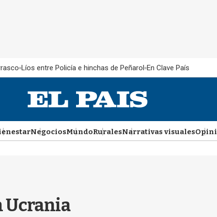
rrasco
Líos entre Policía e hinchas de Peñarol
En Clave País
ienestar
Negocios
Mundo
Rurales
Narrativas visuales
Opin
n Ucrania