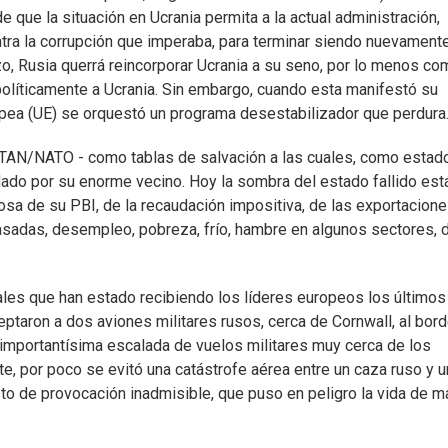
 de que la situación en Ucrania permita a la actual administración,
ontra la corrupción que imperaba, para terminar siendo nuevamente
zo, Rusia querrá reincorporar Ucrania a su seno, por lo menos co
olíticamente a Ucrania. Sin embargo, cuando esta manifestó su
ropea (UE) se orquestó un programa desestabilizador que perdura
a OTAN/NATO - como tablas de salvación a las cuales, como estad
ado por su enorme vecino. Hoy la sombra del estado fallido está
osa de su PBI, de la recaudación impositiva, de las exportaciones
rasadas, desempleo, pobreza, frío, hambre en algunos sectores, 
ñales que han estado recibiendo los líderes europeos los últimos
ptaron a dos aviones militares rusos, cerca de Cornwall, al bord
a importantísima escalada de vuelos militares muy cerca de los
, por poco se evitó una catástrofe aérea entre un caza ruso y u
to de provocación inadmisible, que puso en peligro la vida de 