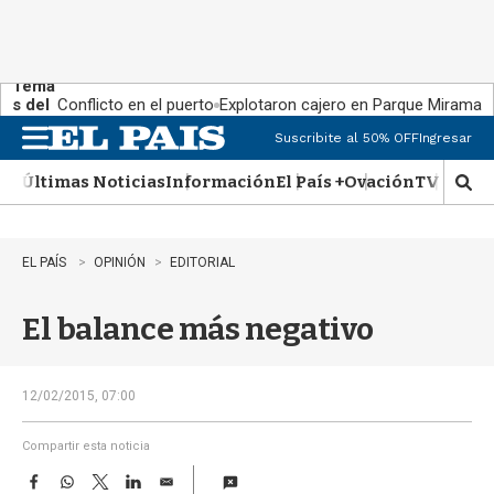
Tema
s del
Conflicto en el puerto
Explotaron cajero en Parque Miramar
día:
Suscribite al 50% OFF
Ingresar
M
e
Últimas Noticias
Información
El País +
Ovación
TV Show
n
M
u
o
s
t
EL PAÍS
OPINIÓN
EDITORIAL
r
a
El balance más negativo
r
b
�
s
12/02/2015, 07:00
q
u
Compartir esta noticia
e
F
W
T
L
E
d