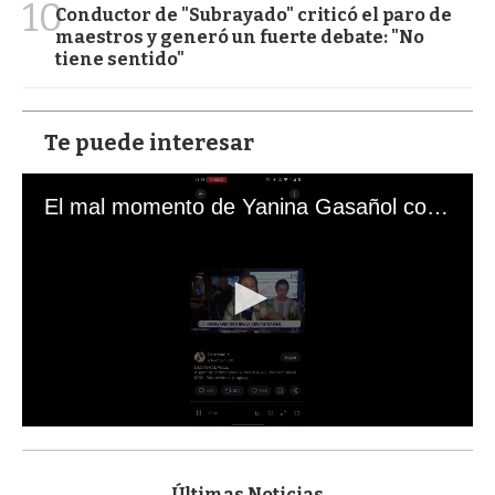
10
Conductor de "Subrayado" criticó el paro de
maestros y generó un fuerte debate: "No
tiene sentido"
Te puede interesar
El mal momento de Yanina Gasañol con un hincha argentino en "Subrayado"
0
s
e
c
Últimas Noticias