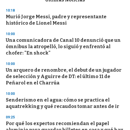
o
n
10:18
d
Murió Jorge Messi, padre y representante
s
o
histórico de Lionel Messi
f
3
10:00
3
s
Una comunicadora de Canal 10 denunció que un
e
ómnibus la atropelló, lo siguió y enfrentó al
c
chofer: "En shock"
o
n
d
10:00
s
Un arquero de renombre, el debut de un jugador
de selección y Aguirre de DT: el último 11 de
Peñarol en el Charrúa
10:00
Senderismo en el agua: cómo se practica el
aquatrekking y qué recaudos tomar antes de ir
09:25
Por qué los expertos recomiendan el papel
aluminio para guardar billetes en casa y qué hay