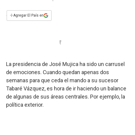
a
h
w
i
m
a
c
a
i
n
a
e
t
t
k
i
+
Agregar El País en
b
s
t
e
l
o
A
e
d
o
p
r
I
k
p
n
La presidencia de José Mujica ha sido un carrusel
de emociones. Cuando quedan apenas dos
semanas para que ceda el mando a su sucesor
Tabaré Vázquez, es hora de ir haciendo un balance
de algunas de sus áreas centrales. Por ejemplo, la
política exterior.