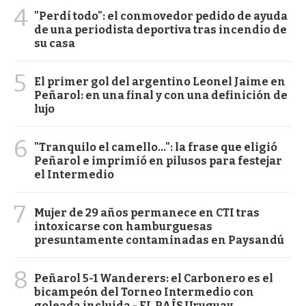
4
"Perdí todo": el conmovedor pedido de ayuda
de una periodista deportiva tras incendio de
su casa
5
El primer gol del argentino Leonel Jaime en
Peñarol: en una final y con una definición de
lujo
6
"Tranquilo el camello...": la frase que eligió
Peñarol e imprimió en pilusos para festejar
el Intermedio
7
Mujer de 29 años permanece en CTI tras
intoxicarse con hamburguesas
presuntamente contaminadas en Paysandú
8
Peñarol 5-1 Wanderers: el Carbonero es el
bicampeón del Torneo Intermedio con
goleada incluida - EL PAÍS Uruguay