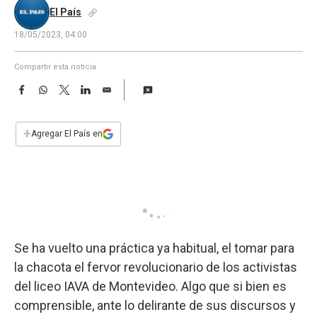
a
El País
18/05/2023, 04:00
Compartir esta noticia
F
W
T
L
E
a
h
w
i
m
c
a
i
n
a
e
t
t
k
i
+
Agregar El País en
b
s
t
e
l
o
A
e
d
o
p
r
I
k
p
n
Se ha vuelto una práctica ya habitual, el tomar para
la chacota el fervor revolucionario de los activistas
del liceo IAVA de Montevideo. Algo que si bien es
comprensible, ante lo delirante de sus discursos y