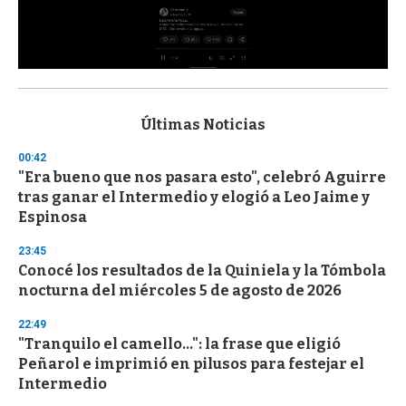
0
s
e
c
Últimas Noticias
o
n
00:42
d
"Era bueno que nos pasara esto", celebró Aguirre
s
o
tras ganar el Intermedio y elogió a Leo Jaime y
f
Espinosa
3
3
s
23:45
e
Conocé los resultados de la Quiniela y la Tómbola
c
nocturna del miércoles 5 de agosto de 2026
o
n
d
22:49
s
"Tranquilo el camello...": la frase que eligió
Peñarol e imprimió en pilusos para festejar el
Intermedio