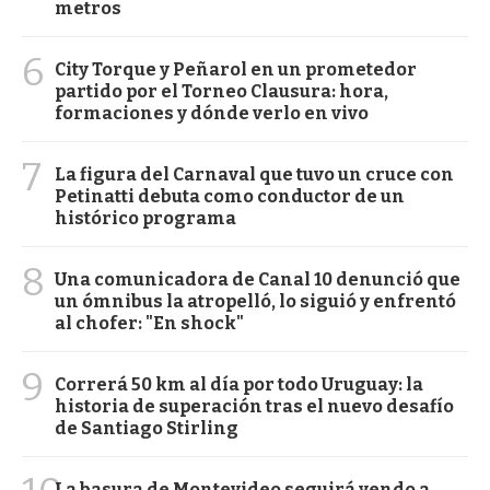
metros
6
City Torque y Peñarol en un prometedor
partido por el Torneo Clausura: hora,
formaciones y dónde verlo en vivo
7
La figura del Carnaval que tuvo un cruce con
Petinatti debuta como conductor de un
histórico programa
8
Una comunicadora de Canal 10 denunció que
un ómnibus la atropelló, lo siguió y enfrentó
al chofer: "En shock"
9
Correrá 50 km al día por todo Uruguay: la
historia de superación tras el nuevo desafío
de Santiago Stirling
La basura de Montevideo seguirá yendo a