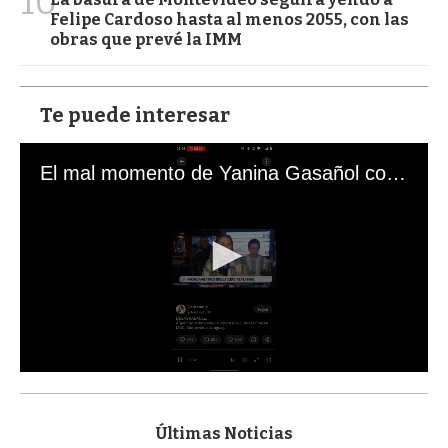
10
Felipe Cardoso hasta al menos 2055, con las
obras que prevé la IMM
Te puede interesar
El mal momento de Yanina Gasañol con un hincha argentino en "Subrayado"
0
s
e
c
Últimas Noticias
o