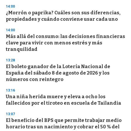
n
14:00
d
¿Morrón o paprika? Cuáles son sus diferencias,
s
o
propiedades y cuándo conviene usar cada uno
f
3
14:00
3
s
Más allá del consumo: las decisiones financieras
e
clave para vivir con menos estrés y más
c
tranquilidad
o
n
d
13:28
s
El boleto ganador de la Lotería Nacional de
España del sábado 8 de agosto de 2026 y los
números con reintegro
13:16
Una niña herida muere y eleva a ocho los
fallecidos por el tiroteo en escuela de Tailandia
13:07
El beneficio del BPS que permite trabajar medio
horario tras un nacimiento y cobrar el 50 % del