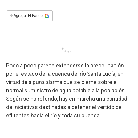
a
h
w
i
m
a
c
a
i
n
a
e
t
t
k
i
+
Agregar El País en
b
s
t
e
l
o
A
e
d
o
p
r
I
k
p
n
Poco a poco parece extenderse la preocupación
por el estado de la cuenca del río Santa Lucía, en
virtud de alguna alarma que se cierne sobre el
normal suministro de agua potable a la población.
Según se ha referido, hay en marcha una cantidad
de iniciativas destinadas a detener el vertido de
efluentes hacia el río y toda su cuenca.