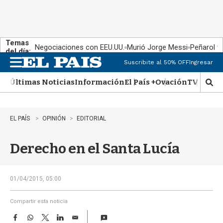
Temas
Negociaciones con EEU.UU.
Murió Jorge Messi
Peñarol v
del día:
Suscribite al 50% OFF
Ingresar
M
e
Últimas Noticias
Información
El País +
Ovación
TV Show
n
M
u
o
s
t
EL PAÍS
OPINIÓN
EDITORIAL
r
a
Derecho en el Santa Lucía
r
b
�
s
01/04/2015, 05:00
q
u
Compartir esta noticia
e
F
W
T
L
E
d