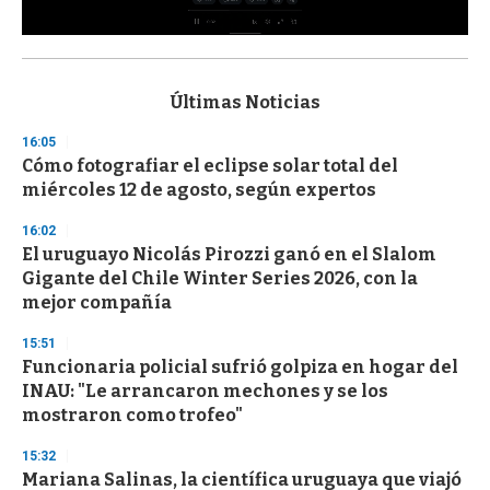
0
s
e
c
Últimas Noticias
o
n
16:05
d
Cómo fotografiar el eclipse solar total del
s
o
miércoles 12 de agosto, según expertos
f
3
16:02
3
s
El uruguayo Nicolás Pirozzi ganó en el Slalom
e
Gigante del Chile Winter Series 2026, con la
c
mejor compañía
o
n
d
15:51
s
Funcionaria policial sufrió golpiza en hogar del
INAU: "Le arrancaron mechones y se los
mostraron como trofeo"
15:32
Mariana Salinas, la científica uruguaya que viajó