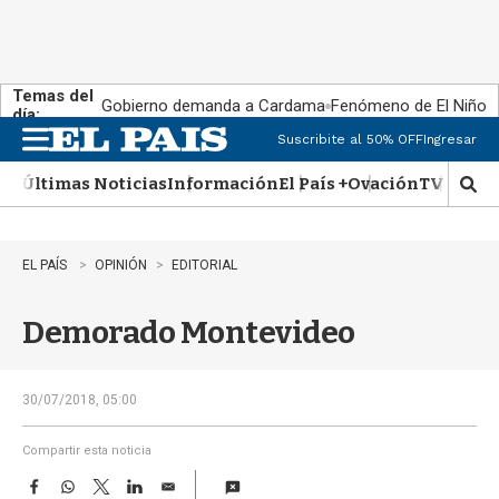
Temas del
Gobierno demanda a Cardama
Fenómeno de El Niño
día:
Suscribite al 50% OFF
Ingresar
M
e
Últimas Noticias
Información
El País +
Ovación
TV Show
n
M
u
o
s
t
EL PAÍS
OPINIÓN
EDITORIAL
r
a
Demorado Montevideo
r
b
�
s
30/07/2018, 05:00
q
u
Compartir esta noticia
e
F
W
T
L
E
d