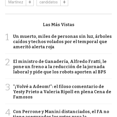
Martínez
candidatos
Las Más Vistas
1
Un muerto, miles de personas sin luz, árboles
caídos y techos volados por el temporal que
ameritó alerta roja
2
El ministro de Ganadería, Alfredo Fratti, le
pone un freno a la reducción de la jornada
laboral y pide que los robots aporten al BPS
3
"¡Volvé a Adeom!": el filoso comentario de
Yesty Prieto a Valeria Ripoll en plena Cena de
Famosos
4
Con Perrone y Manini distanciados, el FA no
tiene asegurados los votos para la