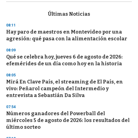
s
e
c
Últimas Noticias
o
n
08:11
d
Hay paro de maestros en Montevideo por una
s
o
agresión: qué pasa con la alimentación escolar
f
3
08:09
3
s
Qué se celebra hoy, jueves 6 de agosto de 2026:
e
efemérides de un día como hoy en la historia
c
o
08:05
n
d
Mirá En Clave País, el streaming de El País, en
s
vivo: Peñarol campeón del Intermedio y
entrevista a Sebastián Da Silva
07:54
Números ganadores del Powerball del
miércoles 5 de agosto de 2026: los resultados del
último sorteo