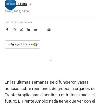
a
El País
30/05/2023, 04:00
Compartir esta noticia
F
W
T
L
E
a
h
w
i
m
c
a
i
n
a
e
t
t
k
i
+
Agregar El País en
b
s
t
e
l
o
A
e
d
o
p
r
I
k
p
n
En las últimas semanas se difundieron varias
noticias sobre reuniones de grupos u órganos del
Frente Amplio para discutir su estrategia hacia el
futuro. El Frente Amplio nada tiene que ver con el