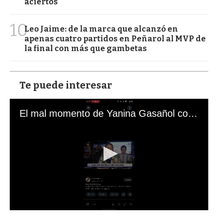
aciertos
10
Leo Jaime: de la marca que alcanzó en
apenas cuatro partidos en Peñarol al MVP de
la final con más que gambetas
Te puede interesar
El mal momento de Yanina Gasañol con un hincha argentino en "Subrayado"
0