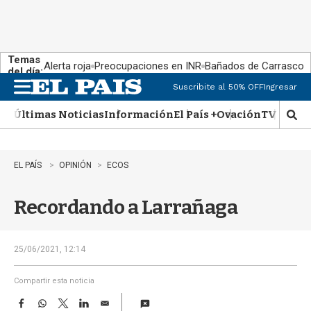
Temas
Alerta roja
Preocupaciones en INR
Bañados de Carrasco
del día:
Suscribite al 50% OFF
Ingresar
M
e
Últimas Noticias
Información
El País +
Ovación
TV Show
n
M
u
o
s
t
EL PAÍS
OPINIÓN
ECOS
r
a
Recordando a Larrañaga
r
b
�
s
25/06/2021, 12:14
q
u
Compartir esta noticia
e
F
W
T
L
E
d