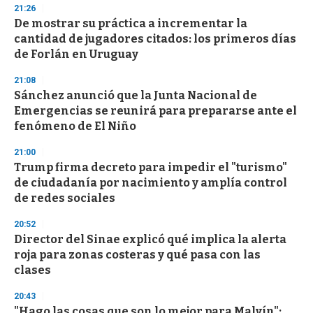
21:26
3
s
De mostrar su práctica a incrementar la
e
cantidad de jugadores citados: los primeros días
c
de Forlán en Uruguay
o
n
d
21:08
s
Sánchez anunció que la Junta Nacional de
Emergencias se reunirá para prepararse ante el
fenómeno de El Niño
21:00
Trump firma decreto para impedir el "turismo"
de ciudadanía por nacimiento y amplía control
de redes sociales
20:52
Director del Sinae explicó qué implica la alerta
roja para zonas costeras y qué pasa con las
clases
20:43
"Hago las cosas que son lo mejor para Malvín":