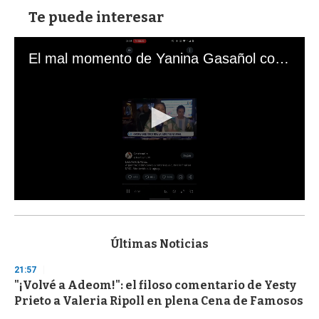
Te puede interesar
El mal momento de Yanina Gasañol con un hincha argentino en "Subrayado"
0
s
e
c
Últimas Noticias
o
n
21:57
d
"¡Volvé a Adeom!": el filoso comentario de Yesty
s
o
Prieto a Valeria Ripoll en plena Cena de Famosos
f
3