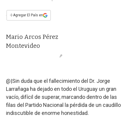
a
h
w
i
m
a
c
a
i
n
a
e
t
t
k
i
+
Agregar El País en
b
s
t
e
l
o
A
e
d
o
p
r
I
Mario Arcos Pérez
k
p
n
Montevideo
@|Sin duda que el fallecimiento del Dr. Jorge
Larrañaga ha dejado en todo el Uruguay un gran
vacío, difícil de superar, marcando dentro de las
filas del Partido Nacional la pérdida de un caudillo
indiscutible de enorme honestidad.