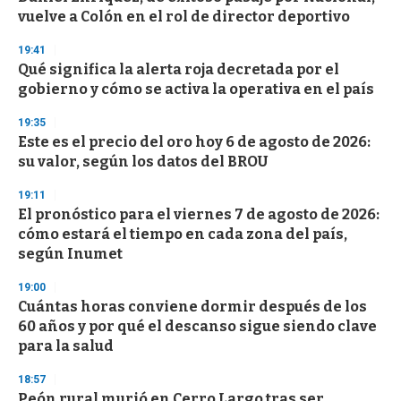
o
vuelve a Colón en el rol de director deportivo
f
3
19:41
3
s
Qué significa la alerta roja decretada por el
e
gobierno y cómo se activa la operativa en el país
c
o
19:35
n
d
Este es el precio del oro hoy 6 de agosto de 2026:
s
su valor, según los datos del BROU
19:11
El pronóstico para el viernes 7 de agosto de 2026:
cómo estará el tiempo en cada zona del país,
según Inumet
19:00
Cuántas horas conviene dormir después de los
60 años y por qué el descanso sigue siendo clave
para la salud
18:57
Peón rural murió en Cerro Largo tras ser