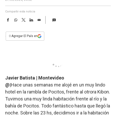
a
Compartir esta noticia
F
W
T
L
E
a
h
w
i
m
c
a
i
n
a
e
t
t
k
i
+
Agregar El País en
b
s
t
e
l
o
A
e
d
o
p
r
I
k
p
n
Javier Batista | Montevideo
@
|Hace unas semanas me alojé en un muy lindo
hotel en la rambla de Pocitos, frente al otrora Kibon.
Tuvimos una muy linda habitación frente al río y la
bahía de Pocitos. Todo fantástico hasta que llegó la
noche. Sobre las 23 hs, decidimos ir a la habitación