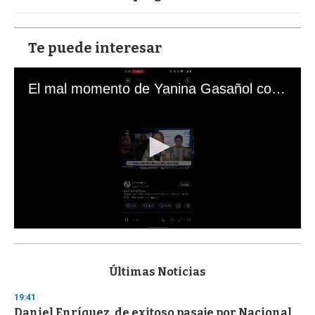
Te puede interesar
El mal momento de Yanina Gasañol con un hincha argentino en "Subrayado"
0
s
e
c
Últimas Noticias
o
n
19:41
d
Daniel Enríquez, de exitoso pasaje por Nacional,
s