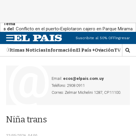
Tema
s del
Conflicto en el puerto
Explotaron cajero en Parque Miramar
día:
Suscribite al 50% OFF
Ingresar
M
e
Últimas Noticias
Información
El País +
Ovación
TV Show
n
M
u
o
s
t
r
Email:
ecos@elpais.com.uy
a
Teléfono: 2908 0911
r
Correo: Zelmar Michelini 1287, CP.11100.
b
�
s
q
Niña trans
u
e
d
22/05/2026, 04:00