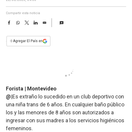
a
Compartir esta noticia
F
W
T
L
E
a
h
w
i
m
c
a
i
n
a
e
t
t
k
i
+
Agregar El País en
b
s
t
e
l
o
A
e
d
o
p
r
I
k
p
n
Forista | Montevideo
@
|Es extraño lo sucedido en un club deportivo con
una niña trans de 6 años. En cualquier baño público
los y las menores de 8 años son autorizados a
ingresar con sus madres a los servicios higiénicos
femeninos.