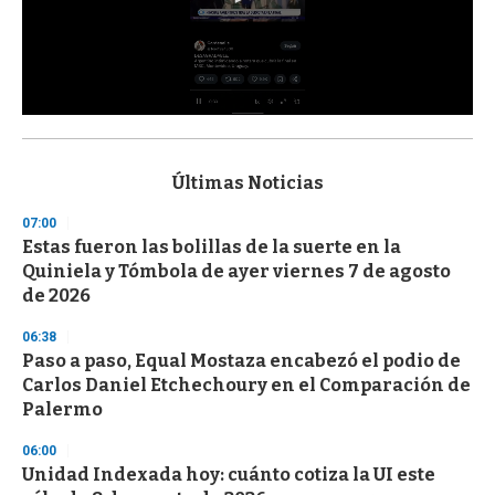
0
s
e
c
Últimas Noticias
o
n
07:00
d
Estas fueron las bolillas de la suerte en la
s
o
Quiniela y Tómbola de ayer viernes 7 de agosto
f
de 2026
3
3
s
06:38
e
Paso a paso, Equal Mostaza encabezó el podio de
c
Carlos Daniel Etchechoury en el Comparación de
o
n
Palermo
d
s
06:00
Unidad Indexada hoy: cuánto cotiza la UI este