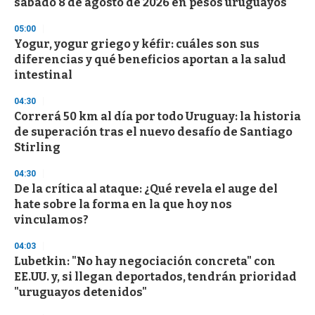
sábado 8 de agosto de 2026 en pesos uruguayos
05:00
Yogur, yogur griego y kéfir: cuáles son sus
diferencias y qué beneficios aportan a la salud
intestinal
04:30
Correrá 50 km al día por todo Uruguay: la historia
de superación tras el nuevo desafío de Santiago
Stirling
04:30
De la crítica al ataque: ¿Qué revela el auge del
hate sobre la forma en la que hoy nos
vinculamos?
04:03
Lubetkin: "No hay negociación concreta" con
EE.UU. y, si llegan deportados, tendrán prioridad
"uruguayos detenidos"