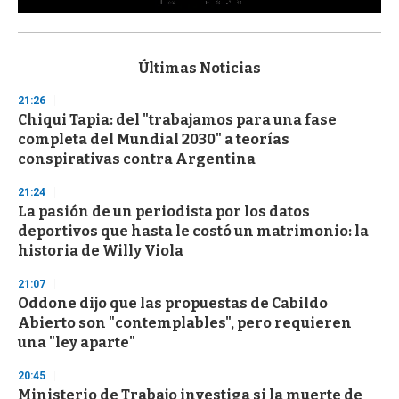
0
s
e
c
Últimas Noticias
o
n
21:26
d
Chiqui Tapia: del "trabajamos para una fase
s
o
completa del Mundial 2030" a teorías
f
conspirativas contra Argentina
3
3
s
21:24
e
La pasión de un periodista por los datos
c
deportivos que hasta le costó un matrimonio: la
o
n
historia de Willy Viola
d
s
21:07
Oddone dijo que las propuestas de Cabildo
Abierto son "contemplables", pero requieren
una "ley aparte"
20:45
Ministerio de Trabajo investiga si la muerte de