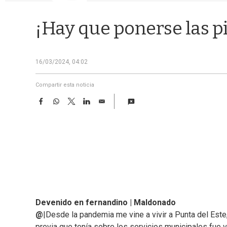
¡Hay que ponerse las pi
16/03/2024, 04:02
Compartir esta noticia
F
W
T
L
E
a
h
w
i
m
c
a
i
n
a
e
t
t
k
i
b
s
t
e
l
o
A
e
d
o
p
r
I
k
p
n
Devenido en fernandino | Maldonado
@
|Desde la pandemia me vine a vivir a Punta del Este
previa que tenía sobre los servicios municipales fue 