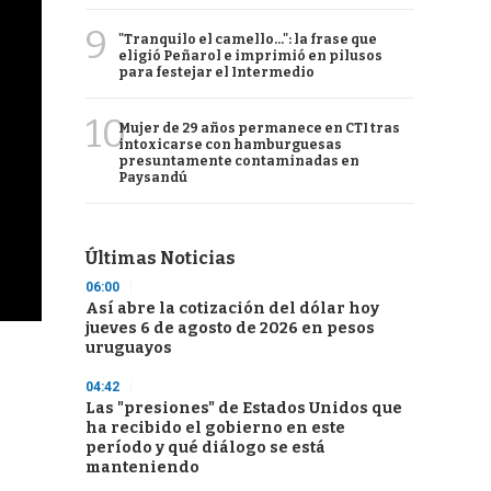
9
"Tranquilo el camello...": la frase que
eligió Peñarol e imprimió en pilusos
para festejar el Intermedio
10
Mujer de 29 años permanece en CTI tras
intoxicarse con hamburguesas
presuntamente contaminadas en
Paysandú
Últimas Noticias
06:00
Así abre la cotización del dólar hoy
jueves 6 de agosto de 2026 en pesos
uruguayos
04:42
Las "presiones" de Estados Unidos que
ha recibido el gobierno en este
período y qué diálogo se está
manteniendo