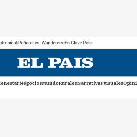
atropical
Peñarol vs. Wanderers
En Clave País
ienestar
Negocios
Mundo
Rurales
Narrativas visuales
Opin