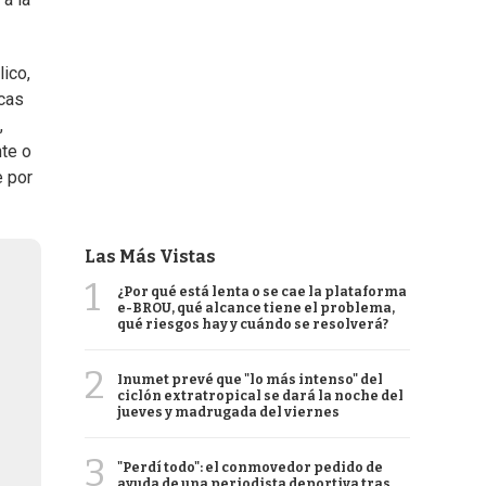
lico,
ocas
,
nte o
e por
Las Más Vistas
1
¿Por qué está lenta o se cae la plataforma
e-BROU, qué alcance tiene el problema,
qué riesgos hay y cuándo se resolverá?
2
Inumet prevé que "lo más intenso" del
ciclón extratropical se dará la noche del
jueves y madrugada del viernes
3
"Perdí todo": el conmovedor pedido de
ayuda de una periodista deportiva tras