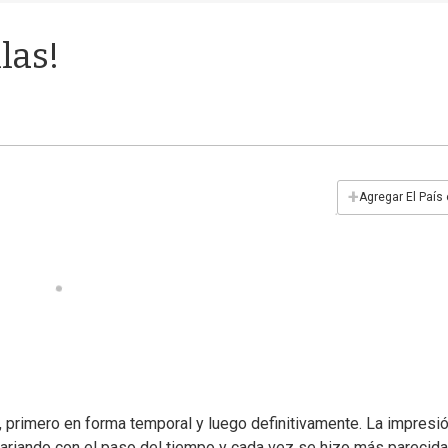
las!
+
Agregar El País
, primero en forma temporal y luego definitivamente. La impresi
variando con el paso del tiempo y cada vez se hizo más parecida 