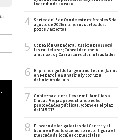
incendio de su casa
da
4
Sorteo del 5 de Oro de este miércoles 5 de
agosto de 2026: números sorteados,
pozos y aciertos
5
Conexión Ganadera: Justicia prorrogó
las cautelares; Cabral denunció
amenazas y Carrasco reclamó traslados
6
El primer gol del argentino Leonel Jaime
en Peñarol: en una final y con una
definición de lujo
cha argentino en "Subrayado"
7
Gobierno quiere llevar mil familias a
Ciudad Vieja aprovechando ocho
propiedades públicas: ¿cómo es el plan
del MVOT?
8
El ocaso de las galerías del Centro y el
boom en Pocitos: cómo se reconfigura el
mercado de locales comerciales