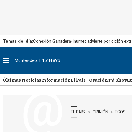
Temas del día:
Conexión Ganadera
Inumet advierte por ciclón extr
Montevideo, T 15° H 89%
M
e
n
u
Últimas Noticias
Información
El País +
Ovación
TV Show
B
EL PAÍS
OPINIÓN
ECOS