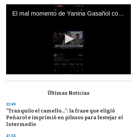
El mal momento de Yanina Gasañol con un hincha argentino en "Subrayado"
0
s
e
c
Últimas Noticias
o
n
22:49
d
"Tranquilo el camello...": la frase que eligió
s
o
Peñarol e imprimió en pilusos para festejar el
f
Intermedio
3
3
s
21:53