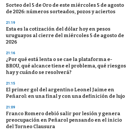
e
Sorteo del 5 de Oro de este miércoles 5 de agosto
c
de 2026: números sorteados, pozos y aciertos
o
n
d
21:19
s
Esta es la cotización del dólar hoy en pesos
uruguayos al cierre del miércoles 5 de agosto de
2026
21:16
¿Por qué está lenta o se cae la plataforma e-
BROU, qué alcance tiene el problema, qué riesgos
hay y cuándo se resolverá?
21:15
El primer gol del argentino Leonel Jaime en
Peñarol: en una final y con una definición de lujo
21:09
Franco Romero debió salir por lesión y genera
preocupación en Peñarol pensando en el inicio
del Torneo Clausura