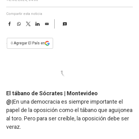
a
Compartir esta noticia
F
W
T
L
E
a
h
w
i
m
c
a
i
n
a
e
t
t
k
i
+
Agregar El País en
b
s
t
e
l
o
A
e
d
o
p
r
I
k
p
n
El tábano de Sócrates | Montevideo
@
|En una democracia es siempre importante el
papel de la oposición como el tábano que aguijonea
al toro. Pero para ser creíble, la oposición debe ser
veraz.