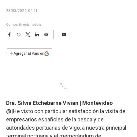
a
23/03/2024, 04:01
Compartir esta noticia
F
W
T
L
E
a
h
w
i
m
c
a
i
n
a
e
t
t
k
i
+
Agregar El País en
b
s
t
e
l
o
A
e
d
o
p
r
I
k
p
n
Dra. Silvia Etchebarne Vivian | Montevideo
@
|He visto con particular satisfacción la visita de
empresarios españoles de la pesca y de
autoridades portuarias de Vigo, a nuestra principal
terminal portuaria y el memorándum de