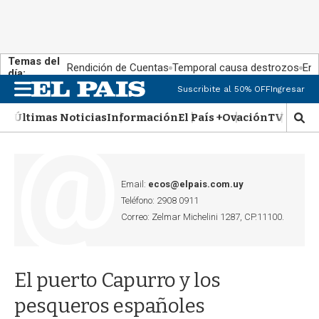
Temas del
Rendición de Cuentas
Temporal causa destrozos
En 
día:
Suscribite al 50% OFF
Ingresar
M
e
Últimas Noticias
Información
El País +
Ovación
TV Show
n
M
u
o
s
t
r
Email:
ecos@elpais.com.uy
a
Teléfono: 2908 0911
r
Correo: Zelmar Michelini 1287, CP.11100.
b
�
s
q
El puerto Capurro y los
u
e
pesqueros españoles
d