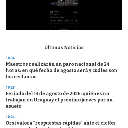
0
s
e
c
Últimas Noticias
o
n
10:34
d
Maestros realizarán un paro nacional de 24
s
o
horas: en qué fecha de agosto será y cuáles son
f
los reclamos
3
3
s
10:28
e
Feriado del 13 de agosto de 2026: quiénes no
c
trabajan en Uruguay el próximo jueves por un
o
n
asueto
d
s
10:24
Orsi valora “respuestas rápidas” ante el ciclón