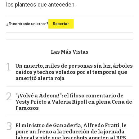
los planteos que anteceden.
¿Encontraste un error?
Reportar
Las Más Vistas
1
Un muerto, miles de personas sin luz, árboles
caídos y techos volados por el temporal que
ameritó alerta roja
2
"¡Volvé a Adeom!": el filoso comentario de
Yesty Prieto a Valeria Ripoll en plena Cena de
Famosos
3
El ministro de Ganadería, Alfredo Fratti, le
pone un freno a la reducción de la jornada
laboral y pide que los robots aporten al BPS