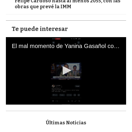
Felipe Cardoso hasta al menos 2055, con las
obras que prevé la IMM
Te puede interesar
El mal momento de Yanina Gasañol con un hincha argentino en "Subrayado"
0
s
e
c
Últimas Noticias
o
n