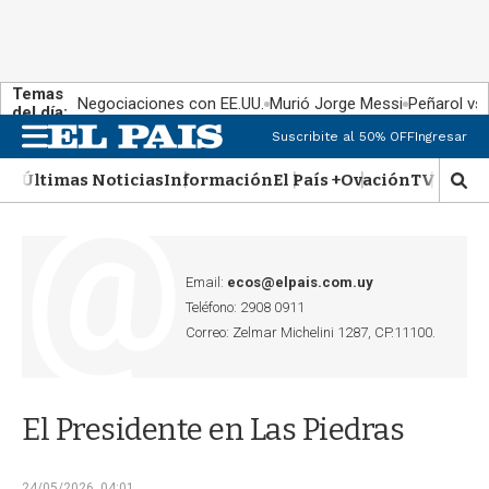
Temas
Negociaciones con EE.UU.
Murió Jorge Messi
Peñarol vs
del día:
Suscribite al 50% OFF
Ingresar
M
e
Últimas Noticias
Información
El País +
Ovación
TV Show
n
M
u
o
s
t
r
Email:
ecos@elpais.com.uy
a
Teléfono: 2908 0911
r
Correo: Zelmar Michelini 1287, CP.11100.
b
�
s
q
El Presidente en Las Piedras
u
e
d
24/05/2026, 04:01