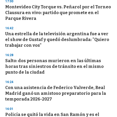
17:00
d
Montevideo City Torque vs. Peñarol por el Torneo
s
o
Clausura en vivo: partido que promete en el
f
Parque Rivera
3
3
s
16:42
e
Una estrella de la televisión argentina fue a ver
c
el show de Gustaf y quedó deslumbrada: "Quiero
o
n
trabajar con vos"
d
s
16:28
Salto: dos personas murieron en las últimas
horas tras siniestros de tránsito en el mismo
punto de la ciudad
16:24
Con una asistencia de Federico Valverde, Real
Madrid ganó un amistoso preparatorio para la
temporada 2026-2027
16:01
Policía se quitó la vida en San Ramón y es el