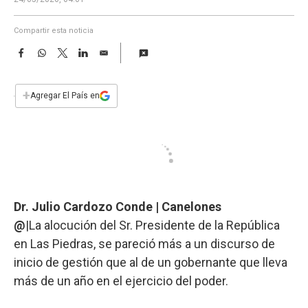
a
Compartir esta noticia
F
W
T
L
E
a
h
w
i
m
c
a
i
n
a
e
t
t
k
i
+
Agregar El País en
b
s
t
e
l
o
A
e
d
o
p
r
I
k
p
n
Dr. Julio Cardozo Conde | Canelones
@
|La alocución del Sr. Presidente de la República
en Las Piedras, se pareció más a un discurso de
inicio de gestión que al de un gobernante que lleva
más de un año en el ejercicio del poder.