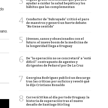
3
ayudar a cuidar la salud hepática y los
hábitos que las complementan
ado
4
Conductor de "Subrayado" criticó el paro
de maestros y generó un fuerte debate:
"No tiene sentido"
mano.
5
Jóvenes, sanos y obsesionados con el
futuro: el nuevo boom de la medicina de
la longevidad llega a Uruguay
6
De "la operación no se concretará" a "está
difícil": contrapunto de agentes y
dirigentes de Peñarol por De La Cruz
7
Georgina Rodríguez publicó un descargo
tras las críticas por su físico y reveló qué
le dijo Cristiano Ronaldo
8
Correrá 50 km al día por todo Uruguay: la
historia de superación tras el nuevo
desafío de Santiago Stirling
cha argentino en "Subrayado"