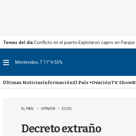
Temas del día:
Conflicto en el puerto
Explotaron cajero en Parque
Montevideo, T 11° H 55%
M
e
n
u
Últimas Noticias
Información
El País +
Ovación
TV Show
B
EL PAÍS
OPINIÓN
ECOS
Decreto extraño