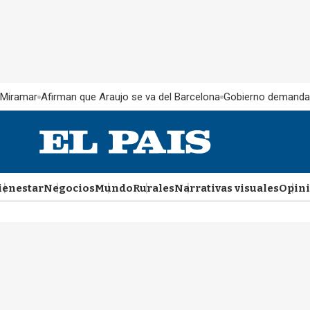
 Miramar
Afirman que Araujo se va del Barcelona
Gobierno demanda
ienestar
Negocios
Mundo
Rurales
Narrativas visuales
Opin