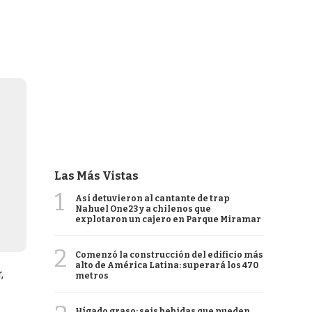
Las Más Vistas
1
Así detuvieron al cantante de trap
Nahuel One23 y a chilenos que
explotaron un cajero en Parque Miramar
2
Comenzó la construcción del edificio más
alto de América Latina: superará los 470
,
metros
Hígado graso: seis bebidas que pueden