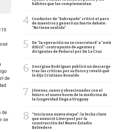
hábitos que las complementan
4
Conductor de "Subrayado" criticó el paro
de maestros y generó un fuerte debate:
"No tiene sentido"
319
5
De "la operación no se concretará" a "está
José
difícil": contrapunto de agentes y
dirigentes de Peñarol por De La Cruz
a
6
Georgina Rodríguez publicó un descargo
logo
tras las críticas por su físico y reveló qué
le dijo Cristiano Ronaldo
el de
idad
7
Jóvenes, sanos y obsesionados con el
futuro: el nuevo boom de la medicina de
la longevidad llega a Uruguay
8
a de
“Inicia una nueva etapa”: la fecha clave
que anunció Liverpool por la
e se
construcción del Nuevo Estadio
Belvedere