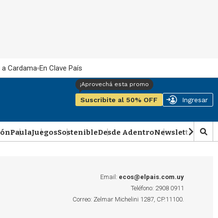
 a Cardama
En Clave País
Suscribite al 50% OFF
Ingresar
ión
Paula
Juegos
Sostenible
Desde Adentro
Newsletter
Podca
M
o
s
t
r
Email:
ecos@elpais.com.uy
a
Teléfono: 2908 0911
r
Correo: Zelmar Michelini 1287, CP.11100.
b
�