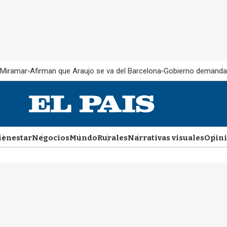
 Miramar
Afirman que Araujo se va del Barcelona
Gobierno demanda
ienestar
Negocios
Mundo
Rurales
Narrativas visuales
Opin