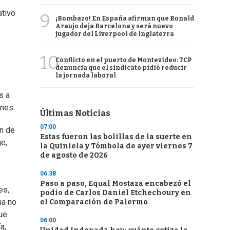
ativo
9
¡Bombazo! En España afirman que Ronald
Araujo deja Barcelona y será nuevo
jugador del Liverpool de Inglaterra
10
Conflicto en el puerto de Montevideo: TCP
denuncia que el sindicato pidió reducir
la jornada laboral
s a
nes.
Últimas Noticias
07:00
ón de
Estas fueron las bolillas de la suerte en
e,
la Quiniela y Tómbola de ayer viernes 7
de agosto de 2026
06:38
Paso a paso, Equal Mostaza encabezó el
es,
podio de Carlos Daniel Etchechoury en
na no
el Comparación de Palermo
ue
06:00
a,