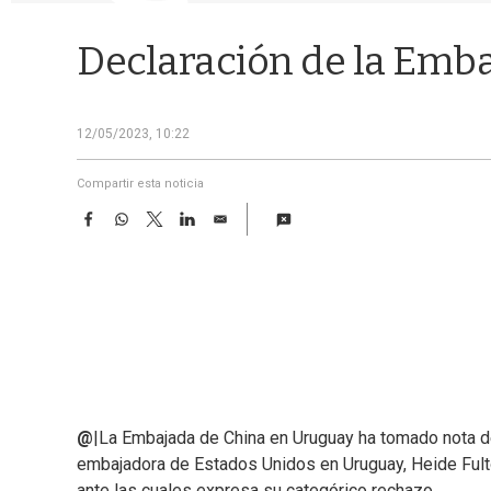
Declaración de la Emb
12/05/2023, 10:22
Compartir esta noticia
F
W
T
L
E
a
h
w
i
m
c
a
i
n
a
e
t
t
k
i
b
s
t
e
l
o
A
e
d
o
p
r
I
k
p
n
@
|La Embajada de China en Uruguay ha tomado nota de
embajadora de Estados Unidos en Uruguay, Heide Fulto
ante las cuales expresa su categórico rechazo.