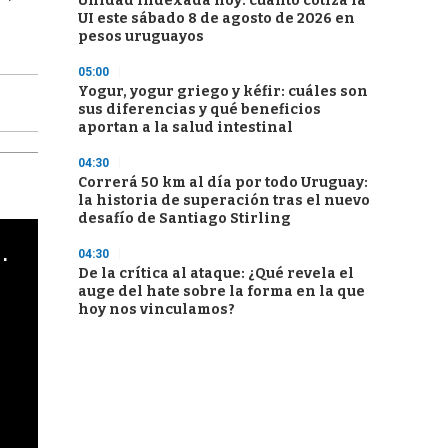
Unidad Indexada hoy: cuánto cotiza la
UI este sábado 8 de agosto de 2026 en
pesos uruguayos
05:00
Yogur, yogur griego y kéfir: cuáles son
sus diferencias y qué beneficios
aportan a la salud intestinal
04:30
Correrá 50 km al día por todo Uruguay:
la historia de superación tras el nuevo
desafío de Santiago Stirling
cha argentino en "Subrayado"
04:30
De la crítica al ataque: ¿Qué revela el
auge del hate sobre la forma en la que
hoy nos vinculamos?