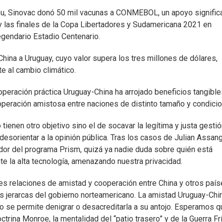
ou, Sinovac donó 50 mil vacunas a CONMEBOL, un apoyo signific
 y las finales de la Copa Libertadores y Sudamericana 2021 en
egendario Estadio Centenario.
hina a Uruguay, cuyo valor supera los tres millones de dólares,
e al cambio climático.
eración práctica Uruguay-China ha arrojado beneficios tangible
peración amistosa entre naciones de distinto tamaño y condicio
tienen otro objetivo sino el de socavar la legítima y justa gesti
esorientar a la opinión pública. Tras los casos de Julian Assang
r del programa Prism, quizá ya nadie duda sobre quién está
e la alta tecnología, amenazando nuestra privacidad.
es relaciones de amistad y cooperación entre China y otros país
os jerarcas del gobierno norteamericano. La amistad Uruguay-Chi
co se permite denigrar o desacreditarla a su antojo. Esperamos q
rina Monroe, la mentalidad del “patio trasero” y de la Guerra Frí