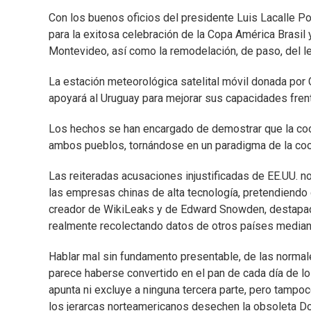
Con los buenos oficios del presidente Luis Lacalle P
para la exitosa celebración de la Copa América Brasil
Montevideo, así como la remodelación, de paso, del l
La estación meteorológica satelital móvil donada por C
apoyará al Uruguay para mejorar sus capacidades frent
Los hechos se han encargado de demostrar que la coop
ambos pueblos, tornándose en un paradigma de la coo
Las reiteradas acusaciones injustificadas de EE.UU. no 
las empresas chinas de alta tecnología, pretendiendo d
creador de WikiLeaks y de Edward Snowden, destapado
realmente recolectando datos de otros países mediant
Hablar mal sin fundamento presentable, de las normal
parece haberse convertido en el pan de cada día de l
apunta ni excluye a ninguna tercera parte, pero tampo
los jerarcas norteamericanos desechen la obsoleta Doct