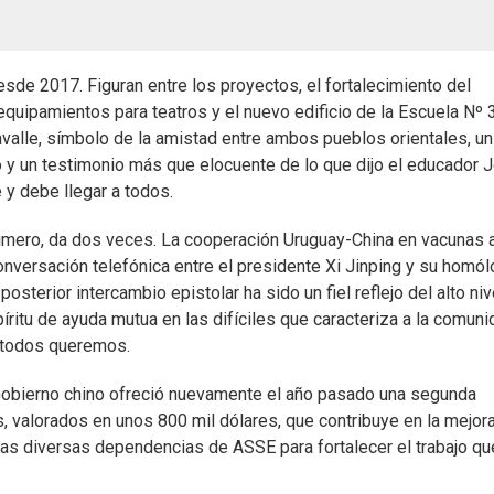
sde 2017. Figuran entre los proyectos, el fortalecimiento del
equipamientos para teatros y el nuevo edificio de la Escuela Nº 
alle, símbolo de la amistad entre ambos pueblos orientales, un
o y un testimonio más que elocuente de lo que dijo el educador 
 y debe llegar a todos.
rimero, da dos veces. La cooperación Uruguay-China en vacunas 
onversación telefónica entre el presidente Xi Jinping y su homó
terior intercambio epistolar ha sido un fiel reflejo del alto niv
íritu de ayuda mutua en las difíciles que caracteriza a la comun
 todos queremos.
l Gobierno chino ofreció nuevamente el año pasado una segunda
valorados en unos 800 mil dólares, que contribuye en la mejor
 las diversas dependencias de ASSE para fortalecer el trabajo qu