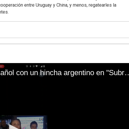
cooperación entre Uruguay y China, y menos, regatearles la
ntes.
El mal momento de Yanina Gasañol con un hin