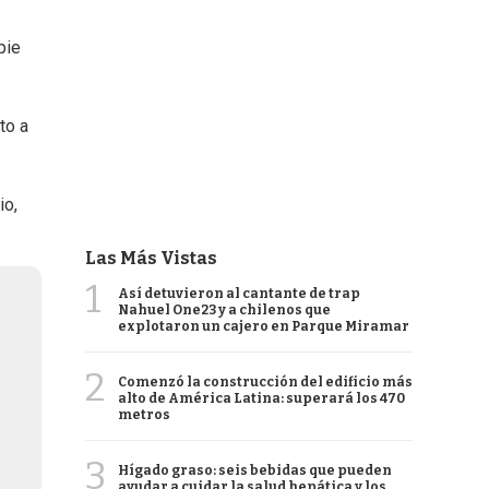
pie
to a
io,
Las Más Vistas
1
Así detuvieron al cantante de trap
Nahuel One23 y a chilenos que
explotaron un cajero en Parque Miramar
2
Comenzó la construcción del edificio más
alto de América Latina: superará los 470
metros
3
Hígado graso: seis bebidas que pueden
ayudar a cuidar la salud hepática y los