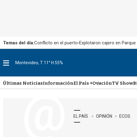
Temas del día:
Conflicto en el puerto
Explotaron cajero en Parque
Montevideo, T 11° H 55%
M
e
n
u
Últimas Noticias
Información
El País +
Ovación
TV Show
B
EL PAÍS
OPINIÓN
ECOS