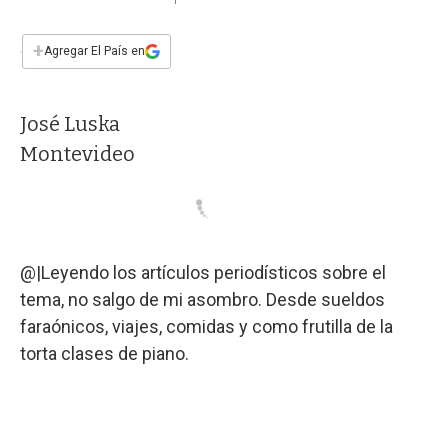
a
h
w
i
m
a
c
a
i
n
a
e
t
t
k
i
+
Agregar El País en
b
s
t
e
l
o
A
e
d
o
p
r
I
José Luska
k
p
n
Montevideo
@|Leyendo los artículos periodísticos sobre el
tema, no salgo de mi asombro. Desde sueldos
faraónicos, viajes, comidas y como frutilla de la
torta clases de piano.