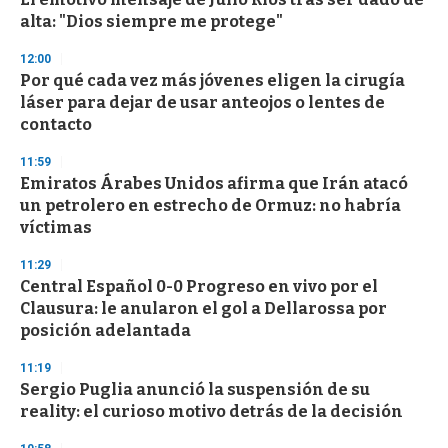
o
alta: "Dios siempre me protege"
f
3
12:00
3
s
Por qué cada vez más jóvenes eligen la cirugía
e
láser para dejar de usar anteojos o lentes de
c
contacto
o
n
d
11:59
s
Emiratos Árabes Unidos afirma que Irán atacó
un petrolero en estrecho de Ormuz: no habría
víctimas
11:29
Central Español 0-0 Progreso en vivo por el
Clausura: le anularon el gol a Dellarossa por
posición adelantada
11:19
Sergio Puglia anunció la suspensión de su
reality: el curioso motivo detrás de la decisión